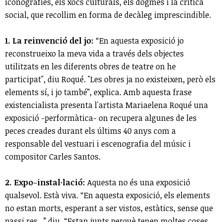
iconografies, els xocs culturals, els dogmes i la crítica
social, que recollim en forma de decàleg imprescindible.
1. La reinvenció del jo:
“En aquesta exposició jo
reconstrueixo la meva vida a través dels objectes
utilitzats en les diferents obres de teatre on he
participat", diu Roqué. "Les obres ja no existeixen, però els
elements sí, i jo també”, explica. Amb aquesta frase
existencialista presenta l'artista Mariaelena Roqué una
exposició -performàtica- on recupera algunes de les
peces creades durant els últims 40 anys com a
responsable del vestuari i escenografia del músic i
compositor Carles Santos.
2. Expo-instal·lació:
Aquesta no és una exposició
qualsevol. Està viva. “En aquesta exposició, els elements
no estan morts, esperant a ser vistos, estàtics, sense que
passi res...”,diu. “Estan junts perquè tenen moltes coses