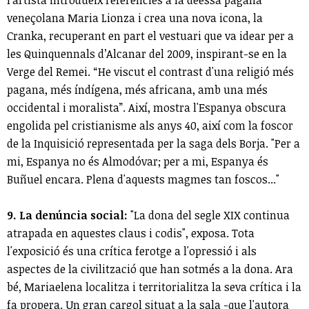
l'artista introdueix referències a la deessa pagana
veneçolana Maria Lionza i crea una nova icona, la
Cranka, recuperant en part el vestuari que va idear per a
les Quinquennals d’Alcanar del 2009, inspirant-se en la
Verge del Remei. “He viscut el contrast d'una religió més
pagana, més índígena, més africana, amb una més
occidental i moralista”. Així, mostra l'Espanya obscura
engolida pel cristianisme als anys 40, així com la foscor
de la Inquisició representada per la saga dels Borja. "Per a
mi, Espanya no és Almodóvar; per a mi, Espanya és
Buñuel encara. Plena d'aquests magmes tan foscos..."
9. La denúncia social:
"La dona del segle XIX continua
atrapada en aquestes claus i codis", exposa. Tota
l'exposició és una crítica ferotge a l'opressió i als
aspectes de la civilització que han sotmés a la dona. Ara
bé, Mariaelena localitza i territorialitza la seva crítica i la
fa propera. Un gran cargol situat a la sala -que l'autora