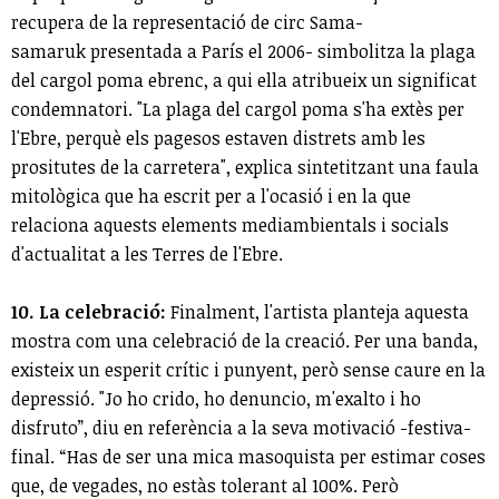
recupera de la representació de circ Sama-
samaruk presentada a París el 2006- simbolitza la plaga
del cargol poma ebrenc, a qui ella atribueix un significat
condemnatori. "La plaga del cargol poma s'ha extès per
l'Ebre, perquè els pagesos estaven distrets amb les
prositutes de la carretera", explica sintetitzant una faula
mitològica que ha escrit per a l'ocasió i en la que
relaciona aquests elements mediambientals i socials
d'actualitat a les Terres de l'Ebre.
10. La celebració:
Finalment, l'artista planteja aquesta
mostra com una celebració de la creació. Per una banda,
existeix un esperit crític i punyent, però sense caure en la
depressió. "Jo ho crido, ho denuncio, m'exalto i ho
disfruto”, diu en referència a la seva motivació -festiva-
final. “Has de ser una mica masoquista per estimar coses
que, de vegades, no estàs tolerant al 100%. Però