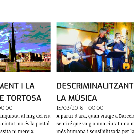
ENT I LA
DESCRIMINALITZANT
E TORTOSA
LA MÚSICA
00:00
15/03/2016 - 00:00
quista, al mig del riu
A partir d’ara, quan viatge a Barcel
a ciutat, no és la postal
sentiré que vaig a una ciutat una 
ssita ni mereix.
més humana i sensibilitzada per l