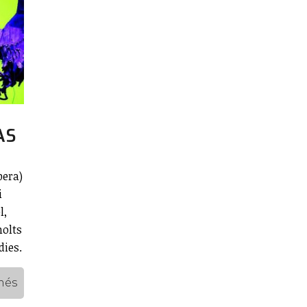
ÀS
pera)
i
l,
olts
dies.
més