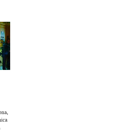
ona,
mica
a