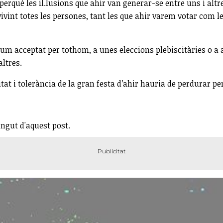
 perquè les il.lusions que ahir van generar-se entre uns i alt
int totes les persones, tant les que ahir varem votar com les
 acceptat per tothom, a unes eleccions plebiscitàries o a alt
altres.
tat i tolerància de la gran festa d’ahir hauria de perdurar pe
ingut d'aquest post.