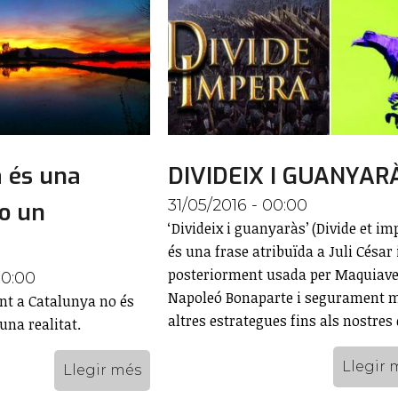
 és una
DIVIDEIX I GUANYAR
31/05/2016 - 00:00
no un
‘Divideix i guanyaràs’ (Divide et im
és una frase atribuïda a Juli César 
posteriorment usada per Maquiave
00:00
Napoleó Bonaparte i segurament m
int a Catalunya no és
altres estrategues fins als nostres 
una realitat.
Llegir 
Llegir més