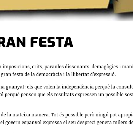
GRAN FESTA
 imposicions, crits, paraules dissonants, demagògies i manipu
gran festa de la democràcia i la llibertat d’expressió.
 ha guanyat: els que volen la independència perquè la consult
yol perquè pensen que els resultats expressen un possible s
e la mateixa manera. Tot és possible però ningú pot apropiar
el govern espanyol expressa el seu despreci genera milers d