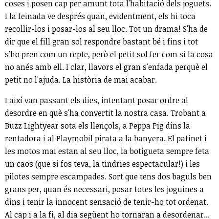
coses i posen cap per amunt tota l'habitació dels joguets.
I la feinada ve després quan, evidentment, els hi toca
recollir-los i posar-los al seu lloc. Tot un drama! S'ha de
dir que el fill gran sol respondre bastant bé i fins i tot
s'ho pren com un repte, però el petit sol fer com si la cosa
no anés amb ell. I clar, llavors el gran s'enfada perquè el
petit no l'ajuda. La història de mai acabar.
I així van passant els dies, intentant posar ordre al
desordre en què s'ha convertit la nostra casa. Trobant a
Buzz Lightyear sota els llençols, a Peppa Pig dins la
rentadora i al Playmobil pirata a la banyera. El patinet i
les motos mai estan al seu lloc, la botigueta sempre feta
un caos (que si fos teva, la tindries espectacular!) i les
pilotes sempre escampades. Sort que tens dos baguls ben
grans per, quan és necessari, posar totes les joguines a
dins i tenir la innocent sensació de tenir-ho tot ordenat.
Al cap i a la fi, al dia següent ho tornaran a desordenar...