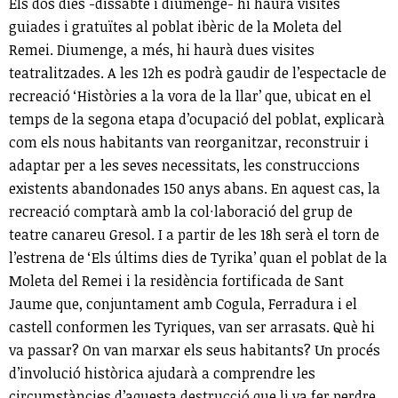
Els dos dies -dissabte i diumenge- hi haurà visites
guiades i gratuïtes al poblat ibèric de la Moleta del
Remei. Diumenge, a més, hi haurà dues visites
teatralitzades. A les 12h es podrà gaudir de l’espectacle de
recreació ‘Històries a la vora de la llar’ que, ubicat en el
temps de la segona etapa d’ocupació del poblat, explicarà
com els nous habitants van reorganitzar, reconstruir i
adaptar per a les seves necessitats, les construccions
existents abandonades 150 anys abans. En aquest cas, la
recreació comptarà amb la col·laboració del grup de
teatre canareu Gresol. I a partir de les 18h serà el torn de
l’estrena de ‘Els últims dies de Tyrika’ quan el poblat de la
Moleta del Remei i la residència fortificada de Sant
Jaume que, conjuntament amb Cogula, Ferradura i el
castell conformen les Tyriques, van ser arrasats. Què hi
va passar? On van marxar els seus habitants? Un procés
d’involució històrica ajudarà a comprendre les
circumstàncies d’aquesta destrucció que li va fer perdre