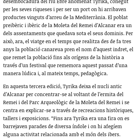
desembocadura del riu Ebre anomenat Tyrika, conegut
per les seves riqueses i per ser un port on hi arribaven
productes vinguts d’arreu de la Mediterrània. El poblat
preibèric i ibèric de la Moleta del Remei d’Alcanar era un
dels assentaments que quedava sota el seus dominis. Per
això, ara, el viatge en el temps que realitza des de fa tres
anys la població canareua pren el nom d’aquest indret, el
que remet la població fins als orígens de la història a
través d’un festival que rememora aquest passat d’una
manera lúdica i, al mateix temps, pedagògica.
En aquesta tercera edició, Tyrika deixa el nucli antic
d’Alcanar per concentrar-se al voltant de l’ermita del
Remei i del Parc Arqueològic de la Moleta del Remei i se
centra en explicar-se a través de recreacions històriques,
tallers i exposicions. “Fins ara Tyrika era una fira on es
barrejaven parades de diversa índole i on hi afegíem
alguna activitat relacionada amb el món dels ibers.