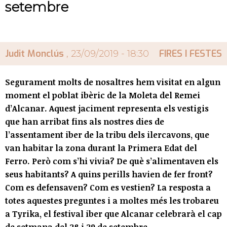
setembre
Judit Monclús
FIRES I FESTES
, 23/09/2019 - 18:30
Segurament molts de nosaltres hem visitat en algun
moment el poblat ibèric de la Moleta del Remei
d’Alcanar. Aquest jaciment representa els vestigis
que han arribat fins als nostres dies de
l’assentament iber de la tribu dels ilercavons, que
van habitar la zona durant la Primera Edat del
Ferro. Però com s’hi vivia? De què s’alimentaven els
seus habitants? A quins perills havien de fer front?
Com es defensaven? Com es vestien? La resposta a
totes aquestes preguntes i a moltes més les trobareu
a Tyrika, el festival iber que Alcanar celebrarà el cap
de setmana del 28 i 29 de setembre.