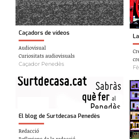
Caçadors de vídeos
La
Audiovisual
Cr
Curiositats audiovisuals
cr
Caçador Penedès
Fè
El blog de Surtdecasa Penedès
Redacció
Reflexions de la redacció