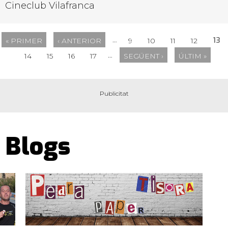
Cineclub Vilafranca
…
13
« PRIMER
‹ ANTERIOR
9
10
11
12
…
14
15
16
17
SEGÜENT ›
ÚLTIM »
Blogs