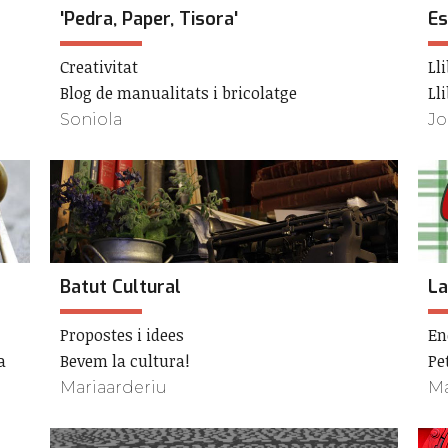
'Pedra, Paper, Tisora'
Es
Creativitat
Ll
Blog de manualitats i bricolatge
Ll
Soniola
Jo
Batut Cultural
La
Propostes i idees
En
a
Bevem la cultura!
Pe
Mariaarderiu
Ma