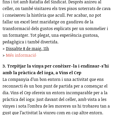
fins i tot amb Ratafia del Sindicat. Després anireu al
celler, on també visitareu els tres pisos soterrats de cava
i coneixereu la història que acull. Per acabar, no pot
fallar un excel·lent maridatge on gaudireu de la
transformació dels gustos explicats per un sommelier i
un formatger. Tot plegat, una experiència gustosa,
pedagògica i també divertida.
>
Dissabte 8 de maig, 11h
>
Més informació
3. Trepitjar la vinya per conèixer-la i endinsar-s’hi
amb la pràctica del ioga, a Vins el Cep
La companyia d’un bon entorn i una activitat que ens
reconnecti és un bon punt de partida per a començar el
dia. Vins el Cep ofereix un entorn incomparable per a la
pràctica del ioga: just davant del celler, amb vista a les
vinyes i sota l’ombra de les moreres us hi trobareu tan a
gust que l’activitat la viureu com en cap altre entorn.