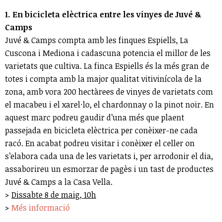
1. En bicicleta elèctrica entre les vinyes de Juvé &
Camps
Juvé & Camps compta amb les finques Espiells, La
Cuscona i Mediona i cadascuna potencia el millor de les
varietats que cultiva. La finca Espiells és la més gran de
totes i compta amb la major qualitat vitivinícola de la
zona, amb vora 200 hectàrees de vinyes de varietats com
el macabeu i el xarel·lo, el chardonnay o la pinot noir. En
aquest marc podreu gaudir d’una més que plaent
passejada en bicicleta elèctrica per conèixer-ne cada
racó. En acabat podreu visitar i conèixer el celler on
s’elabora cada una de les varietats i, per arrodonir el dia,
assaborireu un esmorzar de pagès i un tast de productes
Juvé & Camps a la Casa Vella.
>
Dissabte 8 de maig, 10h
>
Més informació