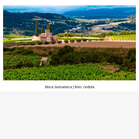
Finca Sumarroca | Foto: Cedida
10. Les diverses parcel·les, caves i maridatges del
celler Sumarroca
La proposta comença amb la visita de tres parcel·les
diferents on també es cultiven varietats de ceps diferents
i, és clar, amb resultats ben variats. Per aprendre a
diferenciar cada vi i cada cava fareu tres maridatges que