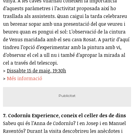
vinya. A les caves Vilarnau coneixen la importància
d’aquests paràmetres i l’activitat proposada així ho
trasllada als assistents. Quan caigui la tarda celebrareu
un berenar sopar amb una presentació del que veureu i
beureu quan es pongui el sol: L’observació de la cintura
de Venus maridada amb el seu cava Rosat. A partir d’aquí
tindreu l’opció d’experimentar amb la pintura amb vi,
d’observar el cel a ull nu i també d’apropar la mirada al
cel a través del telescopi.
>
Dissabte 15 de maig, 19:30h
>
Més informació
7. Codorníu Experience, coneix el celler des de dins
Sabeu qui és l’Anna de Codorníu? I en Josep i en Manuel
Raventós? Durant la visita descobrireu les anècdotes i