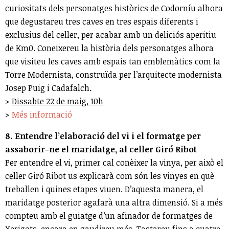
curiositats dels personatges històrics de Codorníu alhora
que degustareu tres caves en tres espais diferents i
exclusius del celler, per acabar amb un deliciós aperitiu
de Km0. Coneixereu la història dels personatges alhora
que visiteu les caves amb espais tan emblemàtics com la
Torre Modernista, construïda per l’arquitecte modernista
Josep Puig i Cadafalch.
>
Dissabte 22 de maig, 10h
>
Més informació
8. Entendre l’elaboració del vi i el formatge per
assaborir-ne el maridatge, al celler Giró Ribot
Per entendre el vi, primer cal conèixer la vinya, per això el
celler Giró Ribot us explicarà com són les vinyes en què
treballen i quines etapes viuen. D’aquesta manera, el
maridatge posterior agafarà una altra dimensió. Si a més
compteu amb el guiatge d’un afinador de formatges de