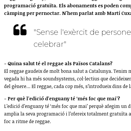
programació gratuïta. Els abonaments es poden compra
càmping per pernoctar. N'hem parlat amb Martí Cuxar
"Sense l'exèrcit de persone
celebrar"
- Quina salut té el reggae als Països Catalans?
El reggae gaudeix de molt bona salut a Catalunya. Tenim mo
vegada hi ha més soundsystems, col·lectius que decideixen 
del gènere… El reggae, cada cop més, s’introdueix dins de l
- Per què l’edició d’enguany té ‘més foc que mai’?
L’edició d’enguany té ‘més foc que mai’ perquè afegim un d
amplia la seva programació i l’ofereix totalment gratuïta a
foc a ritme de reggae.