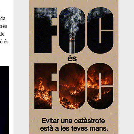
o
nda
 més
de
ó és