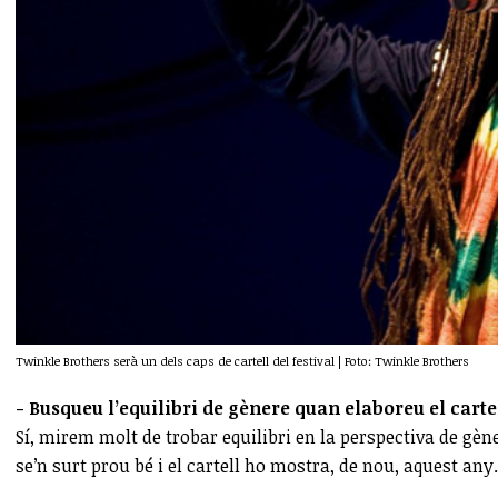
Twinkle Brothers serà un dels caps de cartell del festival | Foto: Twinkle Brothers
- Busqueu l’equilibri de gènere quan elaboreu el cartel
Sí, mirem molt de trobar equilibri en la perspectiva de gène
se’n surt prou bé i el cartell ho mostra, de nou, aquest any.