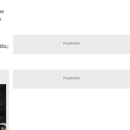
ue
s
blic;