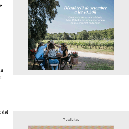
e
da
s
 del