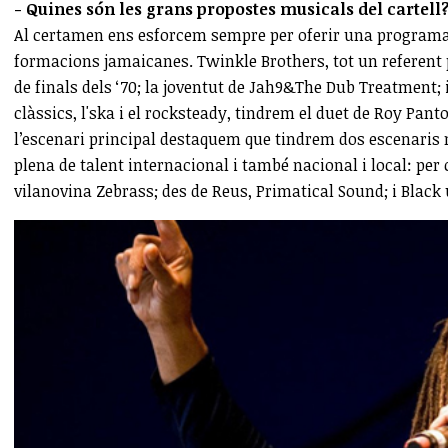
- Quines són les grans propostes musicals del cartell
Al certamen ens esforcem sempre per oferir una programaci
formacions jamaicanes. Twinkle Brothers, tot un referent p
de finals dels ‘70; la joventut de Jah9&The Dub Treatment;
clàssics, l'ska i el rocksteady, tindrem el duet de Roy P
l’escenari principal destaquem que tindrem dos escenaris
plena de talent internacional i també nacional i local: per
vilanovina Zebrass; des de Reus, Primatical Sound; i Black