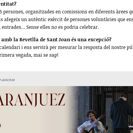
ntitat?
5 persones, organitzades en comissions en diferents àrees q
’ns afegeix un autèntic exèrcit de persones voluntàries que en
entrades… Sense elles no es podria celebrar.
t amb la Revetlla de Sant Joan és una excepció?
l calendari i ens servirà per mesurar la resposta del nostre pú
primera vegada, mai se sap!