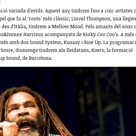
?
ó variada d’estils. Aquest any tindrem fins a cinc artistes 
el que fa al ‘roots’ més clàssic; Linval Thompson, una llege
 i des d’Itàlia, tindrem a Mellow Mood. Pels amants del sons
anton&Ivonne Harrison acompanyats de Kinky Coo Coo’s. A més 
 més amb dos Sound System, Kusasy i Rise Up. La programaci
 cloure, diumenge tindrem als lleidatans, Koers; la formació
 up Sound, de Barcelona.