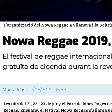
L'organització del Nowa Reggae a Vilanova i la Geltrú
Nowa Reggae 2019,
El festival de reggae internacional
gratuïta de cloenda durant la rev
Marta Rius
, 17/06/2019 - 15:44
Les nits del 21, 22 i 23 de juny el Parc de Ribes Roges 
Reggae. Enguany, el festival Nowa Reggae s’allarga un