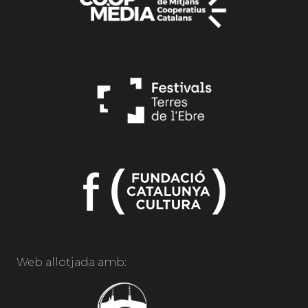
Web allotjada amb: