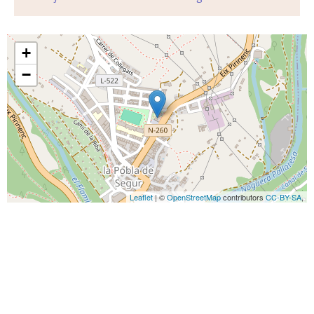
+
−
Leaflet
| ©
OpenStreetMap
contributors
CC-BY-SA
,