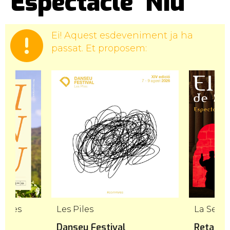
Espectacle 'Niu'
Ei! Aquest esdeveniment ja ha
passat. Et proposem:
onges
Les Piles
La Seu d
Danseu Festival
Retaule