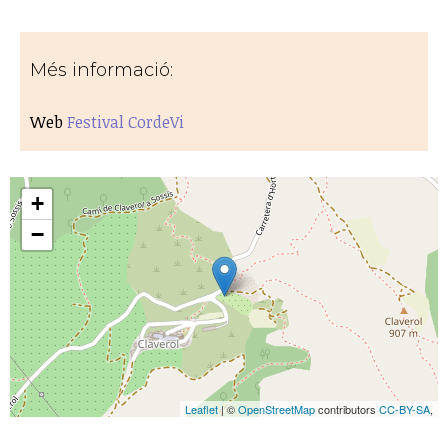
Més informació:
Web
Festival CordeVi
+
−
Leaflet
| ©
OpenStreetMap
contributors
CC-BY-SA
,