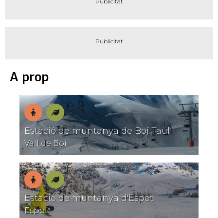
A prop
En
Natura
Estació de muntanya de Boí Taüll
E
família
Vall de Boí
R
En
Natura
Estació de muntanya d'Espot
família
L
Espot