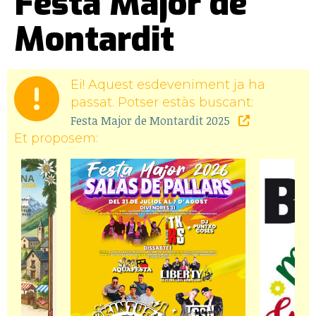
Festa Major de
Montardit
Ei! Aquest esdeveniment ja ha
passat. Potser estàs buscant:
Festa Major de Montardit 2025
Et proposem: