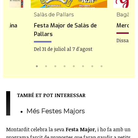
Salàs de Pallars
Bagà
 Molina
Festa Major de Salàs de
Mercat 
Pallars
Dissabte 
Del 31 de juliol al 7 d'agost
TAMBÉ ET POT INTERESSAR
Més Festes Majors
Montardit celebra la seva
Festa Major
, i ho fa amb un
programa farcit de propostes que faran gaudir a petits