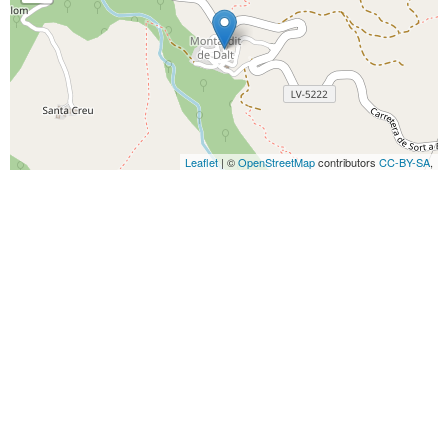
Leaflet
| ©
OpenStreetMap
contributors
CC-BY-SA
,