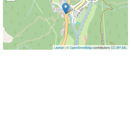
Leaflet
| ©
OpenStreetMap
contributors
CC-BY-SA
,