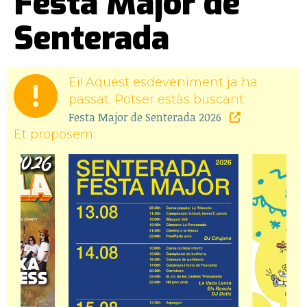
Festa Major de
Senterada
Ei! Aquest esdeveniment ja ha
passat. Potser estàs buscant:
Festa Major de Senterada 2026
Et proposem: