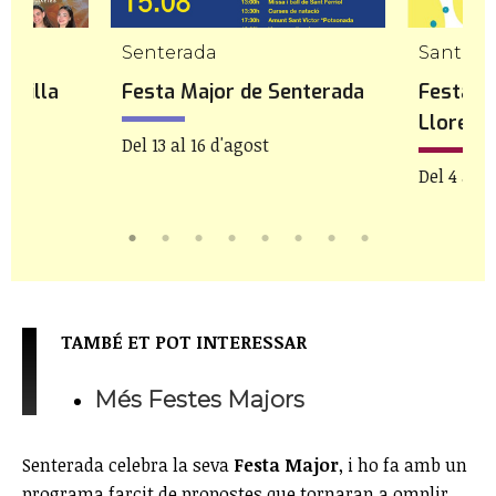
Senterada
Sant Ll
tadilla
Festa Major de Senterada
Festa M
Llorenç
Del 13 al 16 d'agost
Del 4 al 1
TAMBÉ ET POT INTERESSAR
Més Festes Majors
Senterada celebra la seva
Festa Major
, i ho fa amb un
programa farcit de propostes que tornaran a omplir