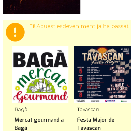
Ei! Aquest esdeveniment ja ha passat.
Bagà
Tavascan
Mercat gourmand a
Festa Major de
Bagà
Tavascan