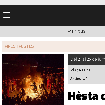
Pirineus
FIRES I FESTES
,
Del 21 al 25 de jun
Plaça Urtau
Arties
Hèsta d