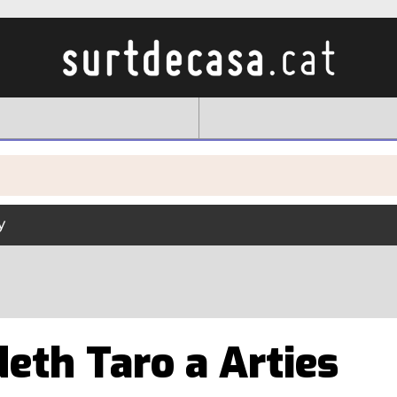
y
eth Taro a Arties