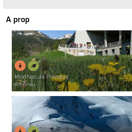
A prop
En
Natura
MónNatura Pirineus
família
Alt Àneu