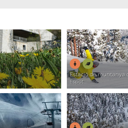
En
Natura
Estació de muntanya 
família
Espot