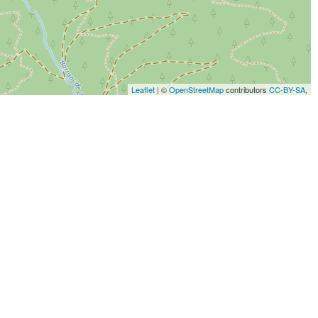
Leaflet
| ©
OpenStreetMap
contributors
CC-BY-SA
,