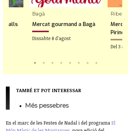
Bagà
ravalls
Mercat gourmand a Bagà
Mercat 
Pirineu
Dissabte 8 d'agost
Del 3 a 8 
TAMBÉ ET POT INTERESSAR
Més pessebres
En el marc de les Festes de Nadal i del programa
El
Món Màgic de les Muntanyes
, nova edició del