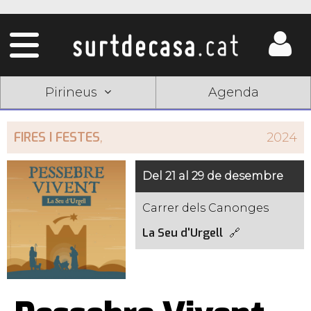
Pirineus
Agenda
FIRES I FESTES
,
2024
Del 21 al 29 de desembre
Carrer dels Canonges
La Seu d'Urgell