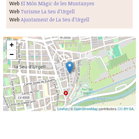
Web
El Món Màgic de les Muntanyes
Web
Turisme La Seu d'Urgell
Web
Ajuntament de La Seu d'Urgell
+
−
Leaflet
| ©
OpenStreetMap
contributors
CC-BY-SA
,