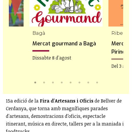
Bagà
 de
Mercat gourmand a Bagà
Mercat 
Pirineu
Dissabte 8 d'agost
Del 3 a 8 
15a edició de la
Fira d'Artesans i Oficis
de Bellver de
Cerdanya, que torna amb magnífiques parades
d'artesans, demostracions d’oficis, espectacle
itinerant, música en directe, tallers per a la maniada i
foodtrucks.