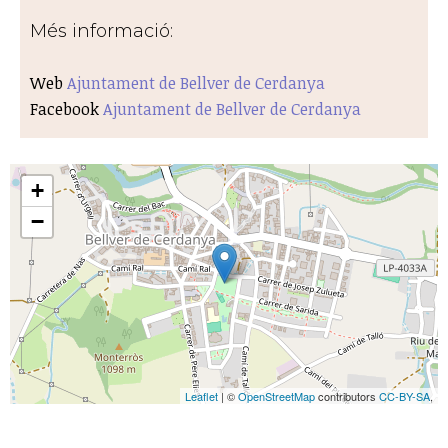
Més informació:
Web
Ajuntament de Bellver de Cerdanya
Facebook
Ajuntament de Bellver de Cerdanya
+
−
Leaflet
| ©
OpenStreetMap
contributors
CC-BY-SA
,