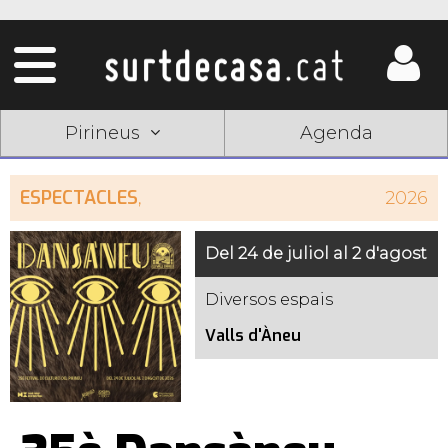
Pirineus
Agenda
ESPECTACLES
,
2026
Del 24 de juliol al 2 d'agost
Diversos espais
Valls d'Àneu