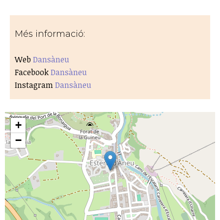
Més informació:
Web
Dansàneu
Facebook
Dansàneu
Instagram
Dansàneu
+
−