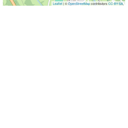
Leaflet
| ©
OpenStreetMap
contributors
CC-BY-SA
,