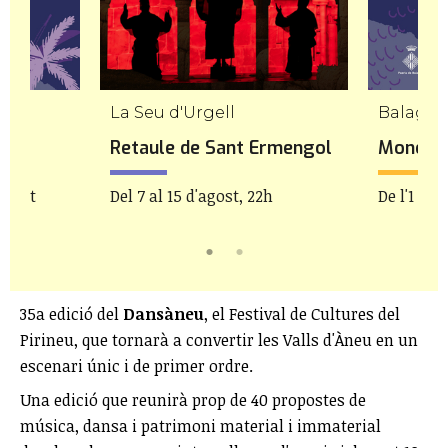
La Seu d'Urgell
Balague
uer
Retaule de Sant Ermengol
Monòleg
'agost
Del 7 al 15 d'agost, 22h
De l'1 de 
35a edició del
Dansàneu
, el Festival de Cultures del
Pirineu, que tornarà a convertir les Valls d'Àneu en un
escenari únic i de primer ordre.
Una edició que reunirà prop de 40 propostes de
música, dansa i patrimoni material i immaterial