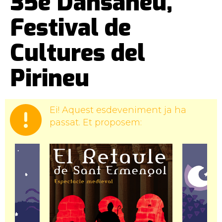
35è Dansàneu,
Festival de
Cultures del
Pirineu
Ei! Aquest esdeveniment ja ha
passat. Et proposem: