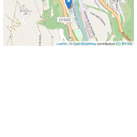
Leaflet
| ©
OpenStreetMap
contributors
CC-BY-SA
,