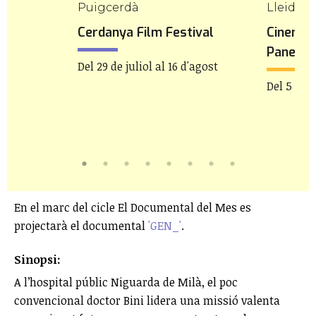
Puigcerdà
Lleida
Cerdanya Film Festival
Cinema a
Panera
bre
Del 29 de juliol al 16 d'agost
Del 5 al 2
En el marc del cicle El Documental del Mes es
projectarà el documental
'GEN_'
.
Sinopsi:
A l’hospital públic Niguarda de Milà, el poc
convencional doctor Bini lidera una missió valenta