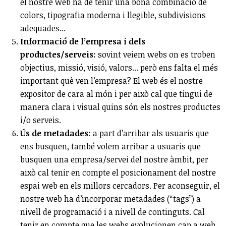
el nostre web ha de tenir una bona combinació de
colors, tipografia moderna i llegible, subdivisions
adequades...
Informació de l’empresa i dels
productes/serveis:
sovint veiem webs on es troben
objectius, missió, visió, valors... però ens falta el més
important què ven l’empresa? El web és el nostre
expositor de cara al món i per això cal que tingui de
manera clara i visual quins són els nostres productes
i/o serveis.
Ús de metadades
: a part d’arribar als usuaris que
ens busquen, també volem arribar a usuaris que
busquen una empresa/servei del nostre àmbit, per
això cal tenir en compte el posicionament del nostre
espai web en els millors cercadors. Per aconseguir, el
nostre web ha d’incorporar metadades (“tags”) a
nivell de programació i a nivell de continguts. Cal
tenir en compte que les webs evolucionen cap a web