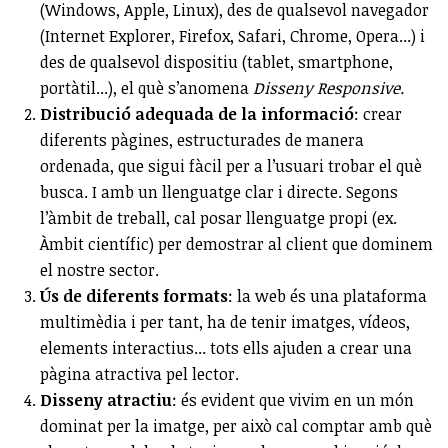
(Windows, Apple, Linux), des de qualsevol navegador
(Internet Explorer, Firefox, Safari, Chrome, Opera...) i
des de qualsevol dispositiu (tablet, smartphone,
portàtil...), el què s’anomena
Disseny Responsive.
Distribució adequada de la informació
: crear
diferents pàgines, estructurades de manera
ordenada, que sigui fàcil per a l’usuari trobar el què
busca. I amb un llenguatge clar i directe. Segons
l’àmbit de treball, cal posar llenguatge propi (ex.
Àmbit científic) per demostrar al client que dominem
el nostre sector.
Ús de diferents formats
: la web és una plataforma
multimèdia i per tant, ha de tenir imatges, vídeos,
elements interactius... tots ells ajuden a crear una
pàgina atractiva pel lector.
Disseny atractiu
: és evident que vivim en un món
dominat per la imatge, per això cal comptar amb què