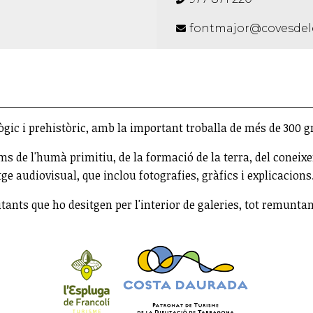
fontmajor@covesdel
ògic i prehistòric, amb la important troballa de més de 300 g
 de l'humà primitiu, de la formació de la terra, del coneixeme
e audiovisual, que inclou fotografies, gràfics i explicacions
tants que ho desitgen per l'interior de galeries, tot remuntan