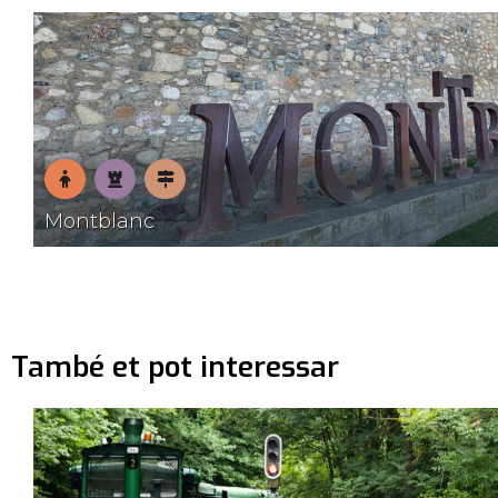
encant
En
Patrimoni
Pobles
Montblanc
família
amb
encant
També et pot interessar