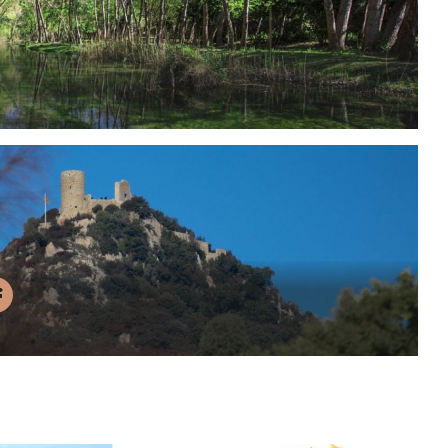
oni
obles
mb
ncant