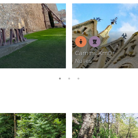
En
Patrimoni
Camins Km0
família
Nulles