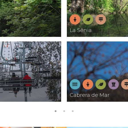
En
Natura
Pobles
La Sénia
família
amb
encant
A
En
Natura
Patrim
P
Cabrera de Mar
la
família
a
platja
e