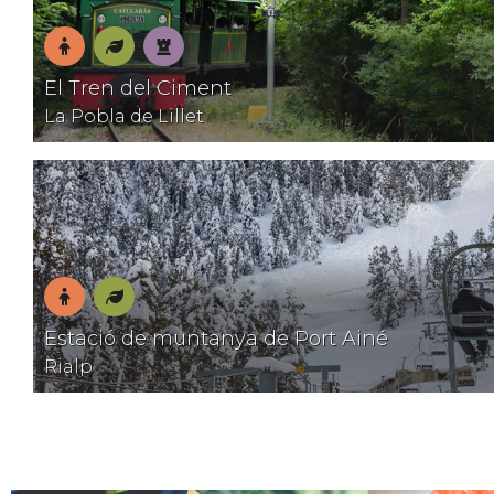
En
Natura
Patrimoni
El Tren del Ciment
família
La Pobla de Lillet
En
Natura
Estació de muntanya de Port Ainé
família
Rialp