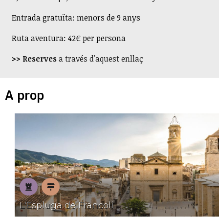
Entrada gratuïta: menors de 9 anys
Ruta aventura: 42€ per persona
>> Reserves
a través d'aquest enllaç
A prop
Patrimoni
Pobles
L'Espluga de Francolí
amb