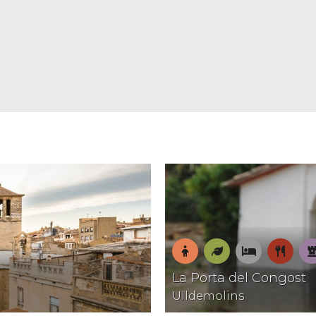
En
Natura
On
On
P
La Porta del Congost
família
dormir
menja
Ulldemolins