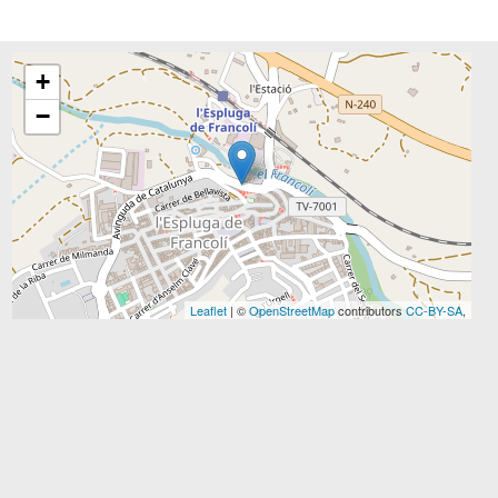
+
−
Leaflet
| ©
OpenStreetMap
contributors
CC-BY-SA
,