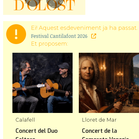
Ei! Aquest esdeveniment ja ha passat. 
Festival Cantilafont 2026
Et proposem:
Empúries
Calafell
Lloret de Mar
Concert del Duo
Concert de la