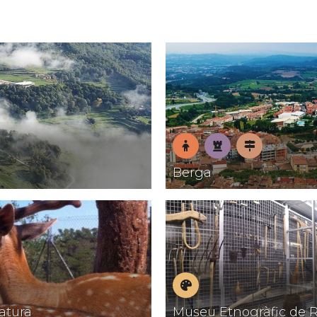
En
Patrimoni
Pobles
Berga
família
amb
encant
Museus
atura
Museu Etnogràfic de R