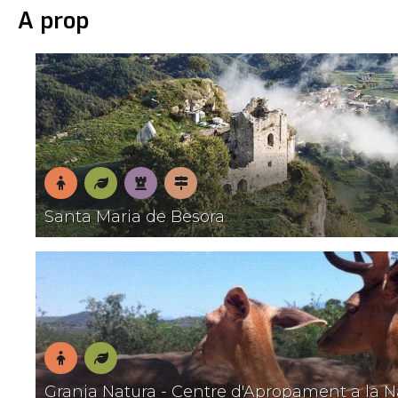
A prop
En
Natura
Patrimoni
Pobles
Santa Maria de Besora
família
amb
encant
En
Natura
Granja Natura - Centre d'Apropament a la N