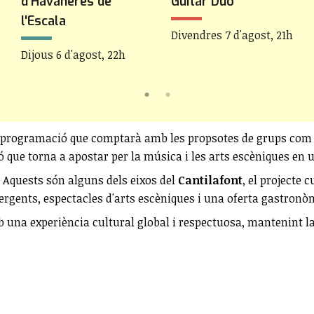
d'Havaneres de
Guitar Duo
l'Escala
Divendres 7 d'agost, 21h
Dijous 6 d'agost, 22h
 programació que comptarà amb les propsotes de grups com C
ció que torna a apostar per la música i les arts escèniques en 
t. Aquests són alguns dels eixos del
Cantilafont
, el projecte 
ergents, espectacles d'arts escèniques i una oferta gastronò
na experiència cultural global i respectuosa, mantenint la pr