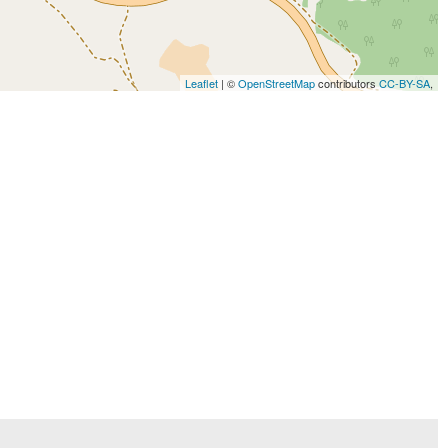
Leaflet
| ©
OpenStreetMap
contributors
CC-BY-SA
,