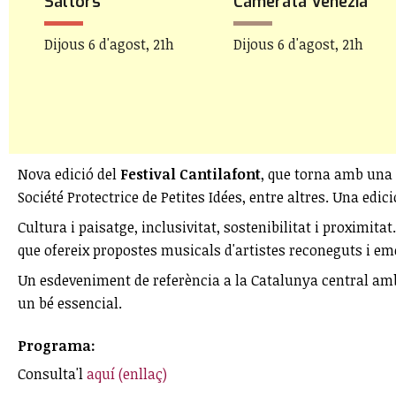
Saltors
Camerata Venezia
h
Dijous 6 d'agost, 21h
Dijous 6 d'agost, 21h
Nova edició del
Festival Cantilafont
, que torna amb una
Société Protectrice de Petites Idées, entre altres. Una edi
Cultura i paisatge, inclusivitat, sostenibilitat i proximita
que ofereix propostes musicals d'artistes reconeguts i em
Un esdeveniment de referència a la Catalunya central amb u
un bé essencial.
Programa:
Consulta'l
aquí (enllaç)