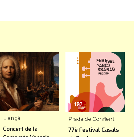
Llançà
Prada de Conflent
Concert de la
1
77è Festival Casals