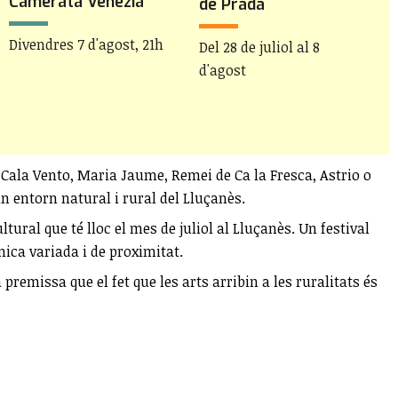
Camerata Venezia
J
de Prada
Divendres 7 d'agost, 21h
D
Del 28 de juliol al 8
d'agost
ala Vento, Maria Jaume, Remei de Ca la Fresca, Astrio o
un entorn natural i rural del Lluçanès.
cultural que té lloc el mes de juliol al Lluçanès. Un festival
mica variada i de proximitat.
emissa que el fet que les arts arribin a les ruralitats és