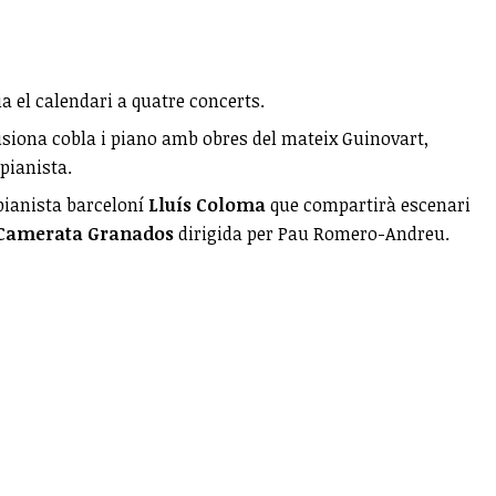
a el calendari a quatre concerts.
usiona cobla i piano amb obres del mateix Guinovart,
pianista.
l pianista barceloní
Lluís Coloma
que compartirà escenari
Camerata Granados
dirigida per Pau Romero-Andreu.