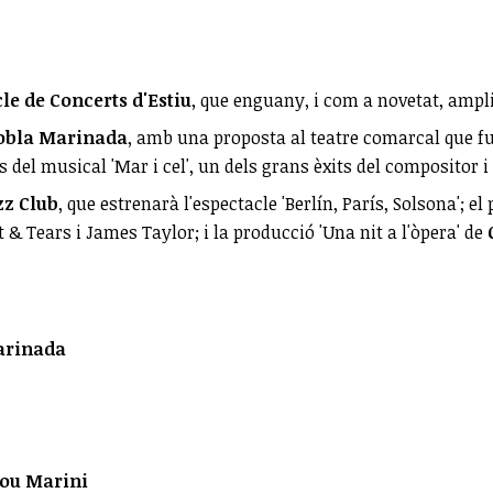
cle de Concerts d'Estiu
, que enguany, i com a novetat, ampli
Cobla Marinada
, amb una proposta al teatre comarcal que f
el musical 'Mar i cel', un dels grans èxits del compositor i 
zz Club
, que estrenarà l'espectacle 'Berlín, París, Solsona'; e
 & Tears i James Taylor; i la producció 'Una nit a l'òpera' de
Marinada
Lou Marini