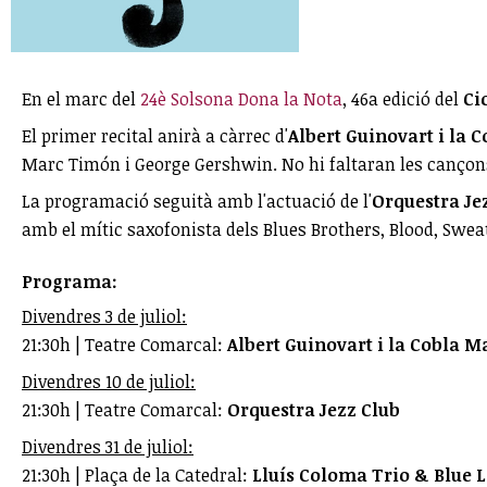
En el marc del
24è Solsona Dona la Nota
, 46a edició del
Ci
El primer recital anirà a càrrec d'
Albert Guinovart i la 
Marc Timón i George Gershwin. No hi faltaran les cançons d
La programació seguità amb l'actuació de l'
Orquestra Je
amb el mític saxofonista dels Blues Brothers, Blood, Sweat
Programa:
Divendres 3 de juliol:
21:30h | Teatre Comarcal:
Albert Guinovart i la Cobla 
Divendres 10 de juliol:
21:30h | Teatre Comarcal:
Orquestra Jezz Club
Divendres 31 de juliol:
21:30h | Plaça de la Catedral:
Lluís Coloma Trio & Blue 