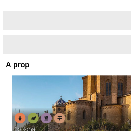
A prop
En
Natura
Patrimoni
Pobles
Solsona