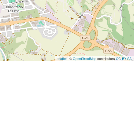
Leaflet
| ©
OpenStreetMap
contributors
CC-BY-SA
,