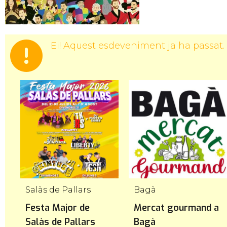
Ei! Aquest esdeveniment ja ha passat.
Salàs de Pallars
Bagà
l
Festa Major de
Mercat gourmand a
Salàs de Pallars
Bagà