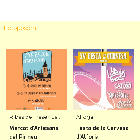
 Et proposem:
Ribes de Freser, Sant Joan de les Abadesses, Besalú
Alforja
Mercat d'Artesans
Festa de la Cervesa
del Pirineu
d'Alforja