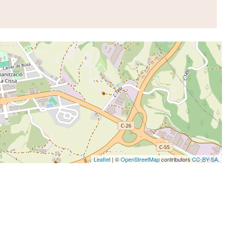
Leaflet
| ©
OpenStreetMap
contributors
CC-BY-SA
,