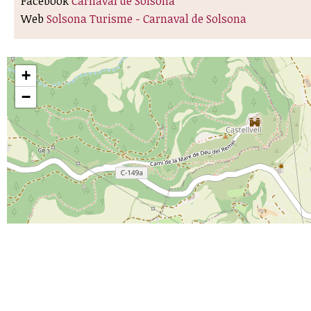
Facebook
Carnaval de Solsona
Web
Solsona Turisme - Carnaval de Solsona
+
−