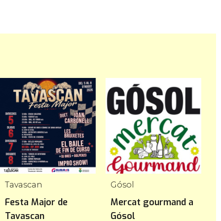
Tavascan
Gósol
Festa Major de
Mercat gourmand a
F
Tavascan
Gósol