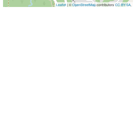
Leaflet
| ©
OpenStreetMap
contributors
CC-BY-SA
,