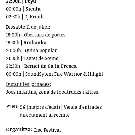
22:00h |
Peyu
00:00h |
Sicuta
02:30h | Dj Kronh
Dissabte 11 de juliol
:
18:00h | Obertura de portes
18:30h |
Ambauka
20:00h | Quina popular
21:30h | Tastet de Sound
22:30h |
Remei de Ca la Fresca
00:00h | SoundSytem Fire Warrior & Hilight
Durant les jornades
:
Jocs infantils, zona de foodtrucks i altres.
Preu:
5€ (majors d'edat) | Venda d'entrades
directament al recinte
Organitza:
Clec Festival