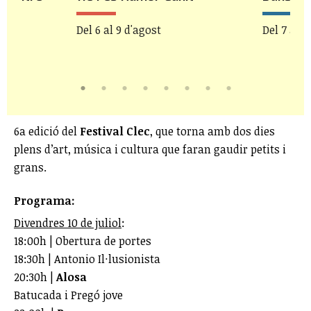
’
Del 6 al 9 d'agost
Del 7 al 9
 19h
6a edició del
Festival Clec
, que torna amb dos dies
plens d’art, música i cultura que faran gaudir petits i
grans.
Programa:
Divendres 10 de juliol
:
18:00h | Obertura de portes
18:30h | Antonio Il·lusionista
20:30h |
Alosa
Batucada i Pregó jove