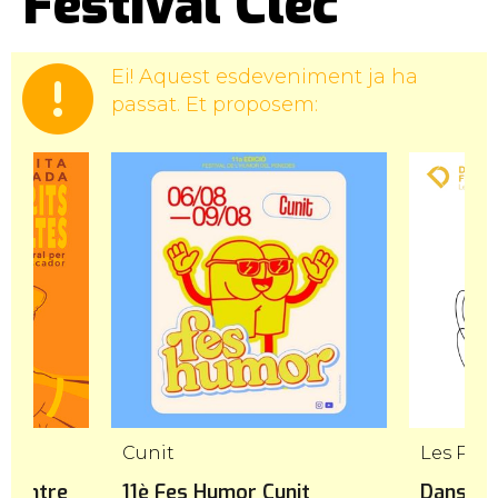
Festival Clec
Ei! Aquest esdeveniment ja ha
passat. Et proposem:
r
Cunit
Les Pile
a ‘Entre
11è Fes Humor Cunit
Danseu 