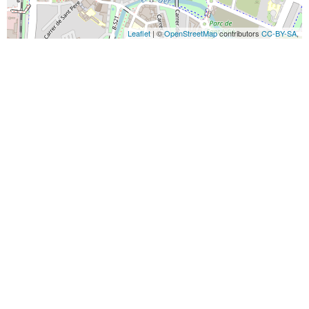
Leaflet
| ©
OpenStreetMap
contributors
CC-BY-SA
,