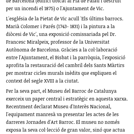
de Barcelona (edifici ubicat al Pla de Palau i destruït
per un incendi el 1875) o l'Ajuntament de Vic.
L'església de la Pietat de Vic acull 'Els últims barrocs.
Marià Colomer i Parés (1743- 1831) i la pintura a la
diòcesi de Vic', una exposició comissariada pel Dr.
Francesc Miralpeix, professor de la Universitat
Autònoma de Barcelona. Gràcies a la col·laboració
entre l'Ajuntament, el Bisbat i la parròquia, l'exposició
aprofita la restauració del cambril dels Sants Màrtirs
per mostrar cicles murals inèdits que expliquen el
context del segle XVIII a la ciutat.
Per la seva part, el Museu del Barroc de Catalunya
exerceix un paper central i estratègic en aquesta xarxa.
Recentment declarat Museu d'Interès Nacional,
l'equipament manresà va presentar les actes de les
darreres Jornades d'Art Barroc. El museu no només
exposa la seva col·lecció de gran valor, sinó que actua