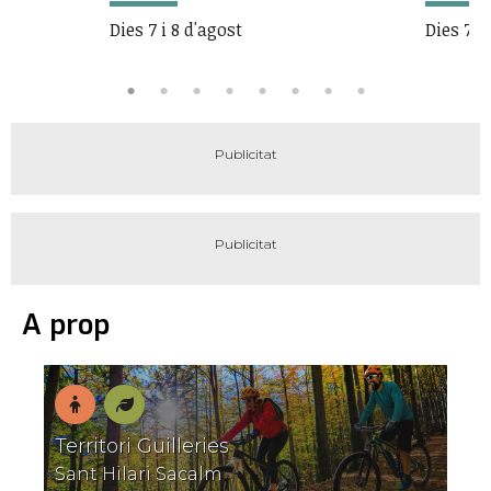
Dies 7 i 8 d'agost
Dies 7 i
A prop
En
Natura
Territori Guilleries
família
S
Sant Hilari Sacalm