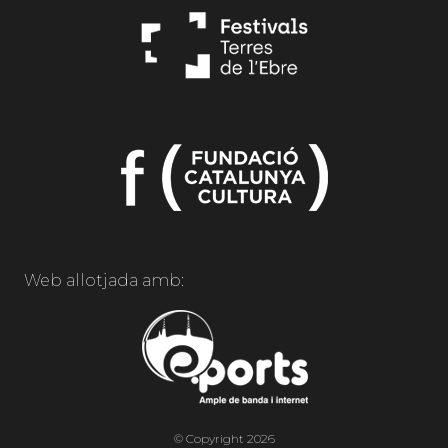
Web allotjada amb:
© Copyright 2026