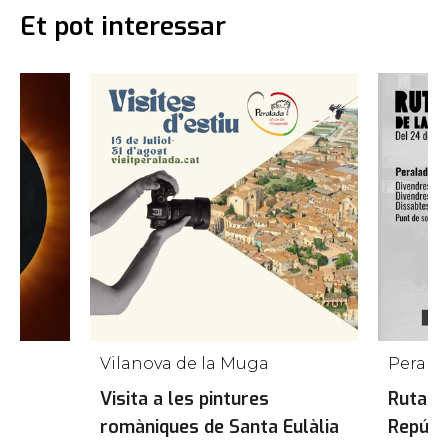
Et pot interessar
Vilanova de la Muga
Perala
ega
Visita a les pintures
Ruta hi
romàniques de Santa Eulàlia
Repúbli