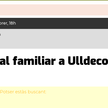
rer, 18h
a
al familiar a Ulldec
Potser estàs buscant: