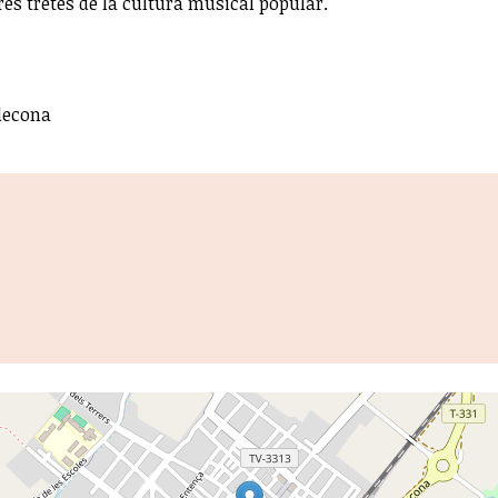
tres tretes de la cultura musical popular.
ldecona