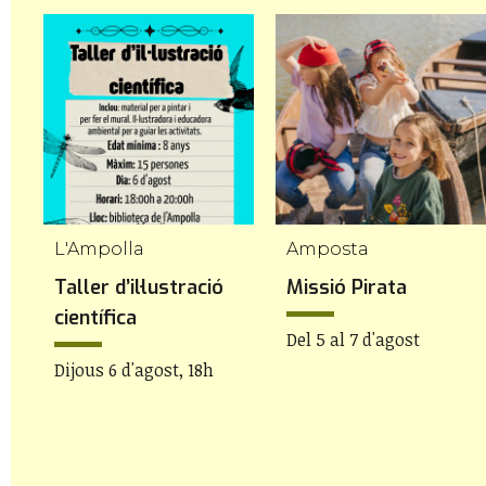
L'Ampolla
Amposta
s
Taller d’il·lustració
Missió Pirata
científica
Del 5 al 7 d'agost
Dijous 6 d'agost, 18h