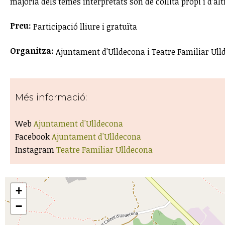
majoria dels temes interpretats són de collita pròpi i d’al
Preu:
Participació lliure i gratuïta
Organitza:
Ajuntament d'Ulldecona i Teatre Familiar Ul
Més informació:
Web
Ajuntament d'Ulldecona
Facebook
Ajuntament d'Ulldecona
Instagram
Teatre Familiar Ulldecona
+
−