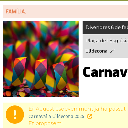
FAMÍLIA
,
Divendres 6 de feb
Plaça de l'Esglési
Ulldecona
Carnav
Ei! Aquest esdeveniment ja ha passat. 
Carnaval a Ulldecona 2026
Et proposem: