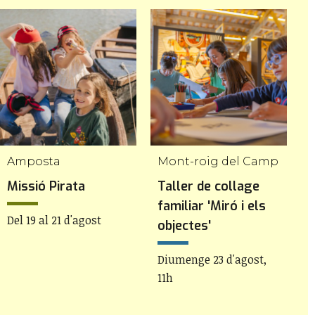
Amposta
Mont-roig del Camp
Missió Pirata
Taller de collage
M
familiar 'Miró i els
Del 19 al 21 d'agost
D
objectes'
Diumenge 23 d'agost,
11h