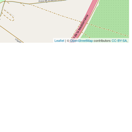
Leaflet
| ©
OpenStreetMap
contributors
CC-BY-SA
,