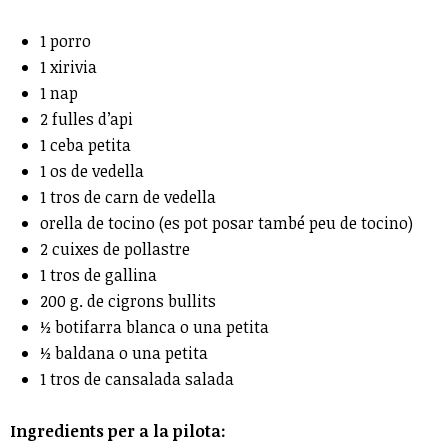
1 porro
1 xirivia
1 nap
2 fulles d’api
1 ceba petita
1 os de vedella
1 tros de carn de vedella
orella de tocino (es pot posar també peu de tocino)
2 cuixes de pollastre
1 tros de gallina
200 g. de cigrons bullits
½ botifarra blanca o una petita
½ baldana o una petita
1 tros de cansalada salada
Ingredients per a la pilota: