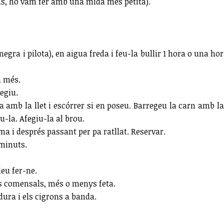
cas, ho vam fer amb una mida més petita).
gra i pilota), en aigua freda i feu-la bullir 1 hora o una ho
ra més.
fegiu.
a amb la llet i escórrer si en poseu. Barregeu la carn amb la 
u-la. Afegiu-la al brou.
a i després passant per pa ratllat. Reservar.
 minuts.
eu fer-ne.
els comensals, més o menys feta.
ura i els cigrons a banda.