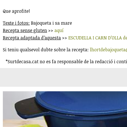
Que aprofite!
Texte i fotos:
Bajoqueta i sa mare
Recepta sense gluten
>>
aquí
Recepta adaptada d’aquesta
>>
ESCUDELLA I CARN D’OLLA d
Si teniu qualsevol dubte sobre la recepta:
lhortdebajoquet
*Surtdecasa.cat no es fa responsable de la redacció i cont