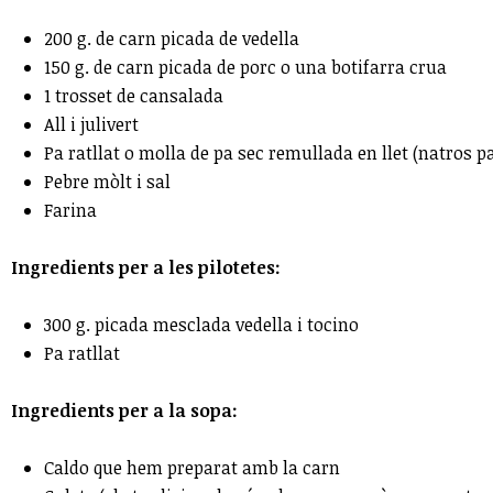
200 g. de carn picada de vedella
150 g. de carn picada de porc o una botifarra crua
1 trosset de cansalada
All i julivert
Pa ratllat o molla de pa sec remullada en llet (natros pa
Pebre mòlt i sal
Farina
Ingredients per a les pilotetes:
300 g. picada mesclada vedella i tocino
Pa ratllat
Ingredients per a la sopa:
Caldo que hem preparat amb la carn