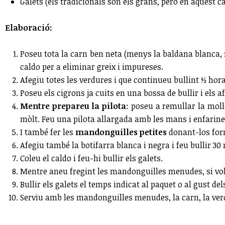
Galets (els tradicionals són els grans, però en aquest 
Elaboració:
Poseu tota la carn ben neta (menys la baldana blanca, ne
caldo per a eliminar greix i impureses.
Afegiu totes les verdures i que continueu bullint ½ ho
Poseu els cigrons ja cuits en una bossa de bullir i els a
Mentre prepareu la pilota
: poseu a remullar la moll
mòlt. Feu una pilota allargada amb les mans i enfarine
I també fer les
mandonguilles petites
donant-los form
Afegiu també la botifarra blanca i negra i feu bullir 30
Coleu el caldo i feu-hi bullir els galets.
Mentre aneu fregint les mandonguilles menudes, si vol
Bullir els galets el temps indicat al paquet o al gust d
Serviu amb les mandonguilles menudes, la carn, la verd