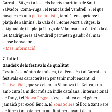
Garraf a Sitges i a les dels barris marítims de Sant
Salvador, Coma-ruga i el Francàs del Vendrell. Si el que
busques és una
platja nudista
, també tens opcions: la
platja de Balmins i la Cala de l'Home Mort a Sitges, la
d'Aiguadolç i la platja Llarga de Vilanova i la Geltrú o la de
les Madrigueres al Vendrell permeten gaudir del mar
sense banyador.
>
Més informació
7. Juliol
Gaudeix dels festivals de qualitat
L'estiu és sinònim de música, i al Penedès i al Garraf els
festivals es caracteritzen per tenir molt encant. El
Festival Vida
, que se celebra a Vilanova i la Geltrú, tria
amb cura la millor música indie catalana i internacional
de l'any, i el
Nowa Reggae
s'especialitza en el gènere
jamaicà per excel·lència. El
Sons Solers
té lloc a Sant Pere
de Ribes i aposta per la qualitat per davant de la