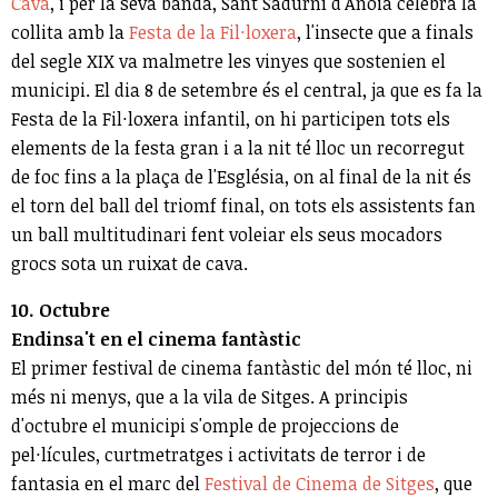
Cava
, i per la seva banda, Sant Sadurní d'Anoia celebra la
collita amb la
Festa de la Fil·loxera
, l'insecte que a finals
del segle XIX va malmetre les vinyes que sostenien el
municipi. El dia 8 de setembre és el central, ja que es fa la
Festa de la Fil·loxera infantil, on hi participen tots els
elements de la festa gran i a la nit té lloc un recorregut
de foc fins a la plaça de l'Església, on al final de la nit és
el torn del ball del triomf final, on tots els assistents fan
un ball multitudinari fent voleiar els seus mocadors
grocs sota un ruixat de cava.
10. Octubre
Endinsa't en el cinema fantàstic
El primer festival de cinema fantàstic del món té lloc, ni
més ni menys, que a la vila de Sitges. A principis
d'octubre el municipi s'omple de projeccions de
pel·lícules, curtmetratges i activitats de terror i de
fantasia en el marc del
Festival de Cinema de Sitges
, que