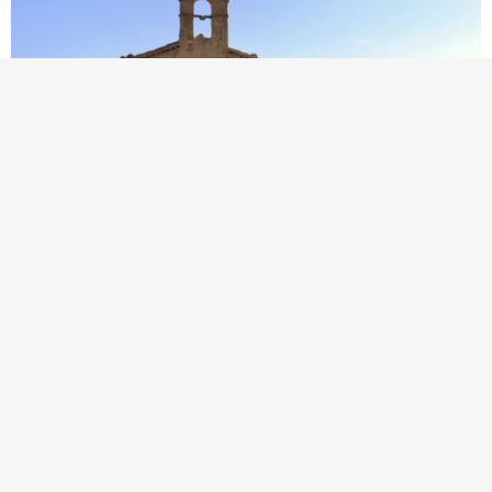
Ermita de Sant Joan de Lledó | Foto: Àngela Llop
11. Novembre
Passeja per les ermites
A part de les vinyes que caracteritzen el territori
penedesenc, aquesta zona també compta amb ermites on
s'hi pot arribar fent una excursió. Dins del Parc Natural
Protegit del Massís de Bonastre trobem l'ermita de Sant
Antoni de Pàdua, a Sant Martí Sarroca hi ha l'ermita