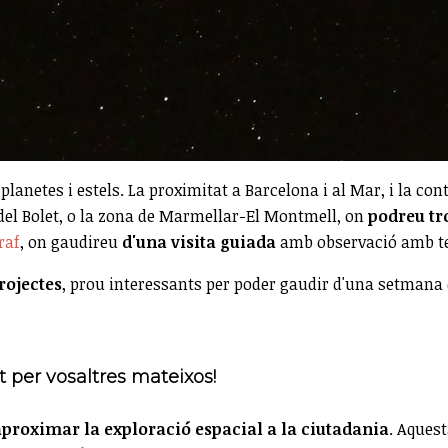
planetes i estels. La proximitat a Barcelona i al Mar, i la c
 del Bolet, o la zona de Marmellar-El Montmell, on
podreu tr
raf
, on gaudireu
d'una visita guiada
amb observació amb te
rojectes
, prou interessants per poder gaudir d'una setmana 
t per vosaltres mateixos!
aproximar la exploració espacial a la ciutadania
. Aquest