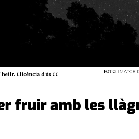
FOTO:
IMATGE D
Theilr. Llicència d'ús CC
per fruir amb les llà