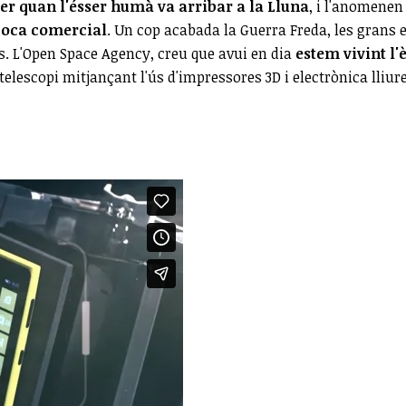
ser quan l'ésser humà va arribar a la Lluna
, i l'anomenen
època comercial
. Un cop acabada la Guerra Freda, les grans
s. L'Open Space Agency, creu que avui en dia
estem vivint l'
 telescopi mitjançant l'ús d'impressores 3D i electrònica lliure