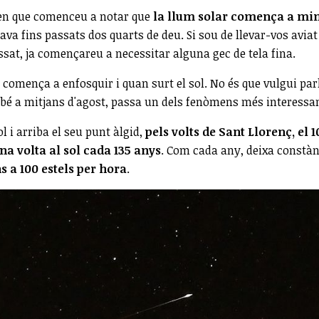
s en que comenceu a notar que
la llum solar comença a mi
ava fins passats dos quarts de deu. Si sou de llevar-vos avi
sat, ja començareu a necessitar alguna gec de tela fina.
 comença a enfosquir i quan surt el sol. No és que vulgui parl
rebé a mitjans d'agost, passa un dels fenòmens més interessan
 i arriba el seu punt àlgid,
pels volts de Sant Llorenç, el 1
a volta al sol cada 135 anys
. Com cada any, deixa constànc
s a 100 estels per hora
.