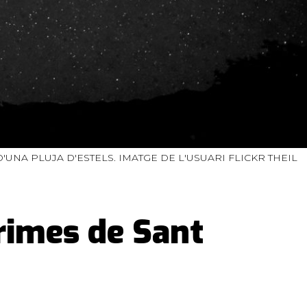
'UNA PLUJA D'ESTELS. IMATGE DE L'USUARI FLICKR THEIL
grimes de Sant