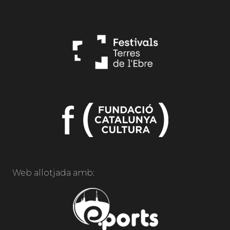
Web allotjada amb: