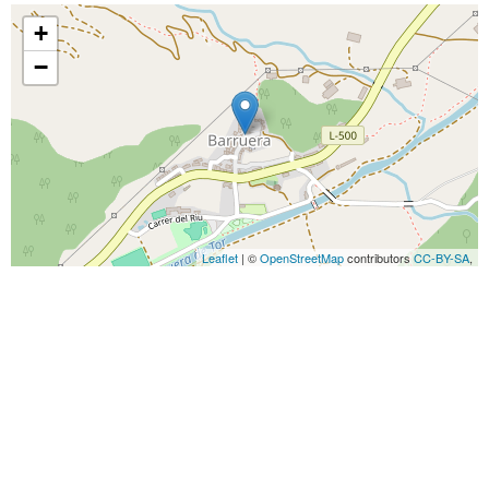
+
−
Leaflet
| ©
OpenStreetMap
contributors
CC-BY-SA
,