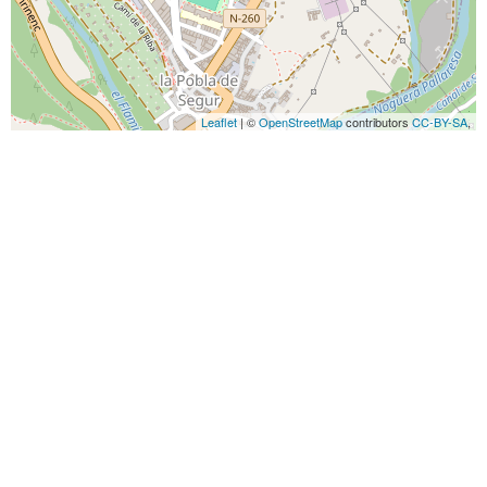
Leaflet
| ©
OpenStreetMap
contributors
CC-BY-SA
,