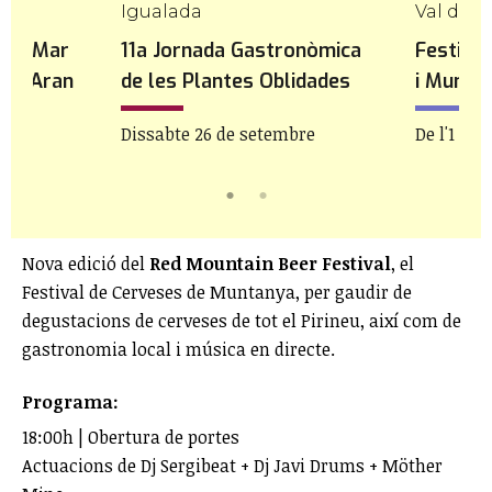
Igualada
Val d'Ar
mic Mar
11a Jornada Gastronòmica
Festiva
ll d'Aran
de les Plantes Oblidades
i Muntan
re
Dissabte 26 de setembre
De l'1 al
Nova edició del
Red Mountain Beer Festival
, el
Festival de Cerveses de Muntanya, per gaudir de
degustacions de cerveses de tot el Pirineu, així com de
gastronomia local i música en directe.
Programa:
18:00h | Obertura de portes
Actuacions de Dj Sergibeat + Dj Javi Drums + Möther