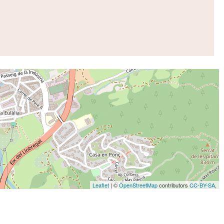
Leaflet
| ©
OpenStreetMap
contributors
CC-BY-SA
,