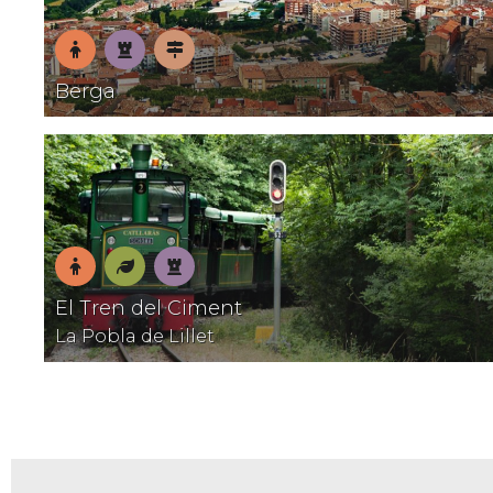
En
Patrimoni
Pobles
Berga
família
amb
encant
En
Natura
Patrimoni
El Tren del Ciment
família
La Pobla de Lillet