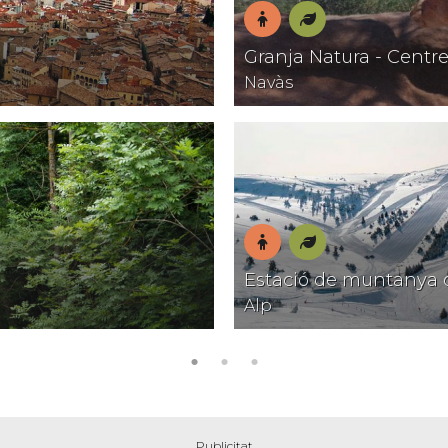
En
Natura
Granja Natura - Centr
família
Navàs
En
Natura
Estació de muntanya 
família
Alp