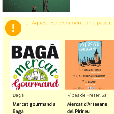
Ei! Aquest esdeveniment ja ha passat.
Bagà
Ribes de Freser, Sant Joan de les Abadesses, Besalú
Mercat gourmand a
Mercat d'Artesans
Bagà
del Pirineu