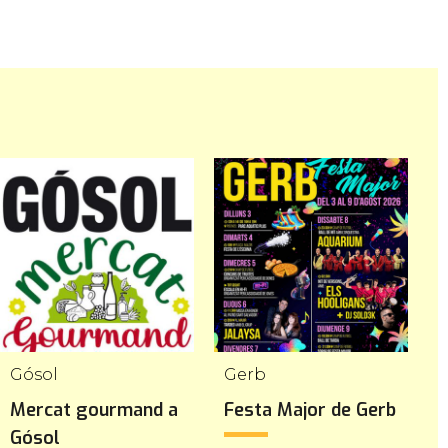
Gósol
Gerb
Mercat gourmand a
Festa Major de Gerb
X
Gósol
d