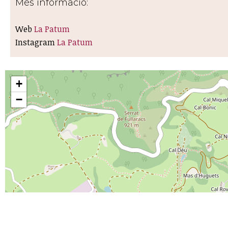
Més informació:
Web
La Patum
Instagram
La Patum
+
−