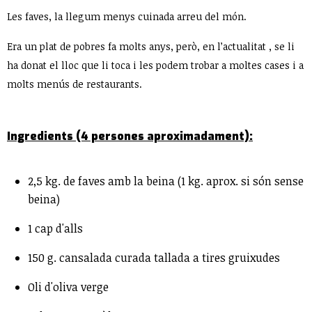
Les faves, la llegum menys cuinada arreu del món.
Era un plat de pobres fa molts anys, però, en l’actualitat , se li
ha donat el lloc que li toca i les podem trobar a moltes cases i a
molts menús de restaurants.
Ingredients (4 persones aproximadament):
2,5 kg. de faves amb la beina (1 kg. aprox. si són sense
beina)
1 cap d'alls
150 g. cansalada curada tallada a tires gruixudes
Oli d'oliva verge