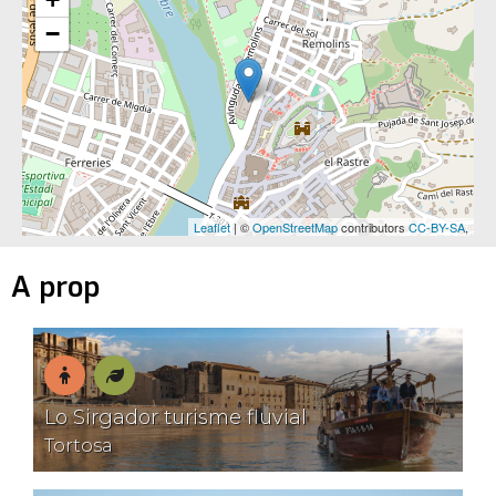
−
Leaflet
| ©
OpenStreetMap
contributors
CC-BY-SA
,
A prop
En
Natura
Lo Sirgador turisme fluvial
família
Tortosa