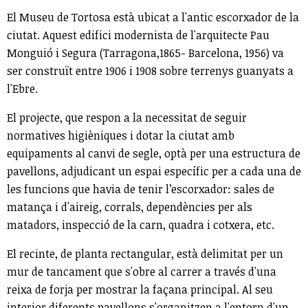
El Museu de Tortosa està ubicat a l'antic escorxador de la
ciutat. Aquest edifici modernista de l'arquitecte Pau
Monguió i Segura (Tarragona,1865- Barcelona, 1956) va
ser construït entre 1906 i 1908 sobre terrenys guanyats a
l'Ebre.
El projecte, que respon a la necessitat de seguir
normatives higièniques i dotar la ciutat amb
equipaments al canvi de segle, optà per una estructura de
pavellons, adjudicant un espai específic per a cada una de
les funcions que havia de tenir l’escorxador: sales de
matança i d'aireig, corrals, dependències per als
matadors, inspecció de la carn, quadra i cotxera, etc.
El recinte, de planta rectangular, està delimitat per un
mur de tancament que s'obre al carrer a través d'una
reixa de forja per mostrar la façana principal. Al seu
interior diferents pavellons s'organitzen a l'entorn d'un