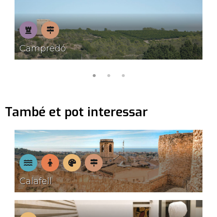
Patrimoni
Pobles
Campredó
amb
encant
També et pot interessar
A
En
Museus
Pobles
Calafell
la
família
amb
platja
encant