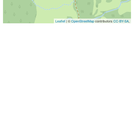
Leaflet
| ©
OpenStreetMap
contributors
CC-BY-SA
,