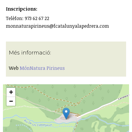
Inscripcions:
Telèfon: 973 62 67 22
monnaturapirineus@fcatalunyalapedrera.com
Més informació:
Web
MónNatura Pirineus
+
−