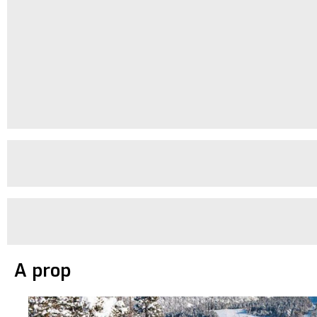
A prop