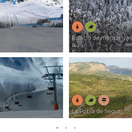
En
Natura
Estació de muntanya 
família
Rialp
En
Natura
Pobles
La Pobla de Segur
família
amb
encant