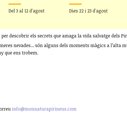
Del 3 al 12 d'agost
Dies 22 i 23 d'agost
 per descobrir els secrets que amaga la vida salvatge dels Pi
primeres nevades... són alguns dels moments màgics a l’alta mu
any que ens trobem.
correu
info@monnaturapirineus.com