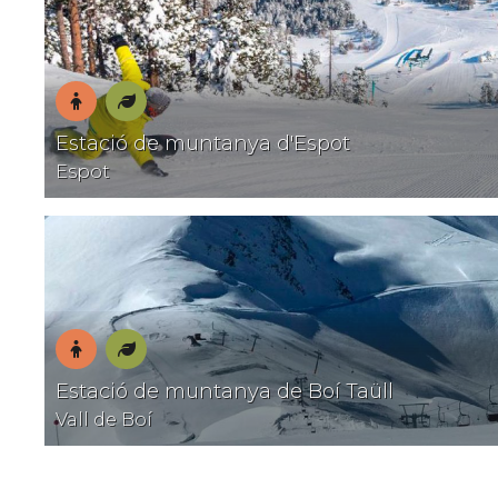
En
Natura
Estació de muntanya d'Espot
família
Espot
En
Natura
Estació de muntanya de Boí Taüll
família
Vall de Boí