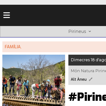
Pirineus
FAMÍLIA
,
Dimecres 18 d'ago
Món Natura Pirin
Alt Àneu
#Pirin