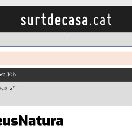
st, 10h
eus
eusNatura