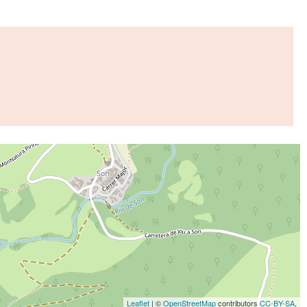
Leaflet
| ©
OpenStreetMap
contributors
CC-BY-SA
,