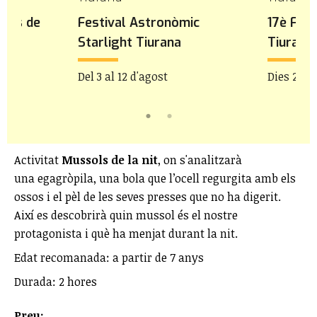
ntes de
Festival Astronòmic
17è Fest
Starlight Tiurana
Tiurana
Del 3 al 12 d'agost
Dies 22 i 
Activitat
Mussols de la nit
, on s'analitzarà
una egagròpila, una bola que l’ocell regurgita amb els
ossos i el pèl de les seves presses que no ha digerit.
Així es descobrirà quin mussol és el nostre
protagonista i què ha menjat durant la nit.
Edat recomanada: a partir de 7 anys
Durada: 2 hores
Preu: