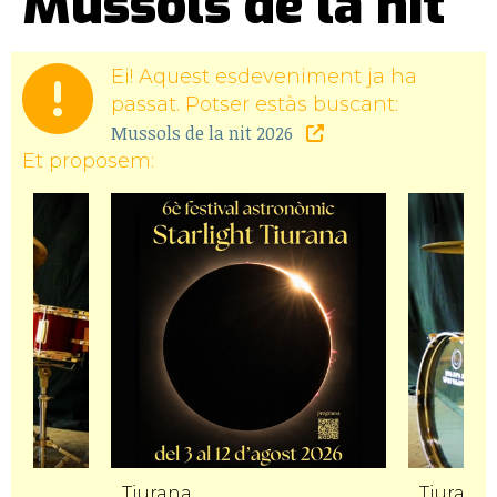
Mussols de la nit
Ei! Aquest esdeveniment ja ha
passat. Potser estàs buscant:
Mussols de la nit 2026
Et proposem:
Tiurana
Tiurana