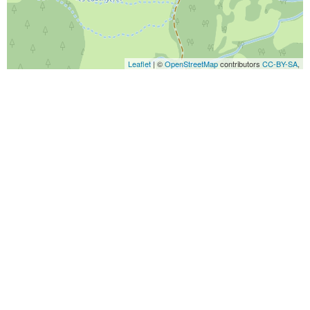
Leaflet
| ©
OpenStreetMap
contributors
CC-BY-SA
,