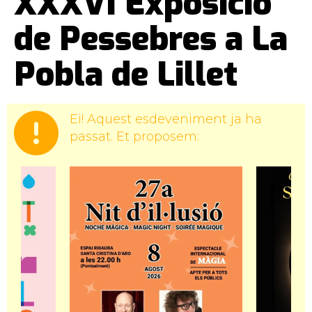
XXXVI Exposició
de Pessebres a La
Pobla de Lillet
Ei! Aquest esdeveniment ja ha
passat. Et proposem: