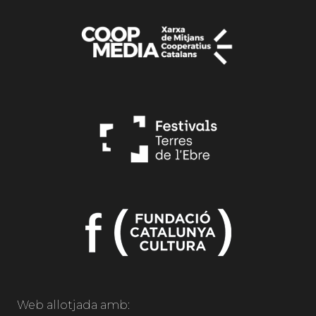
Web allotjada amb: