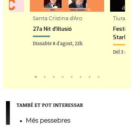
Santa Cristina d'Aro
Tiurana
27a Nit d'il·lusió
Festiva
Starligh
Dissabte 8 d'agost, 22h
Del 3 al 1
TAMBÉ ET POT INTERESSAR
Més pessebres