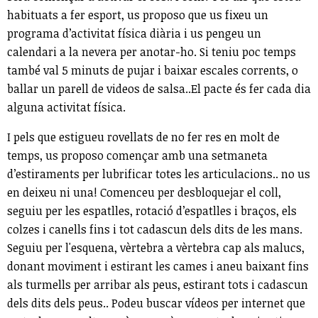
habituats a fer esport, us proposo que us fixeu un
programa d’activitat física diària i us pengeu un
calendari a la nevera per anotar-ho. Si teniu poc temps
també val 5 minuts de pujar i baixar escales corrents, o
ballar un parell de videos de salsa..El pacte és fer cada dia
alguna activitat física.
I pels que estigueu rovellats de no fer res en molt de
temps, us proposo començar amb una setmaneta
d’estiraments per lubrificar totes les articulacions.. no us
en deixeu ni una! Comenceu per desbloquejar el coll,
seguiu per les espatlles, rotació d’espatlles i braços, els
colzes i canells fins i tot cadascun dels dits de les mans.
Seguiu per l'esquena, vèrtebra a vèrtebra cap als malucs,
donant moviment i estirant les cames i aneu baixant fins
als turmells per arribar als peus, estirant tots i cadascun
dels dits dels peus.. Podeu buscar vídeos per internet que