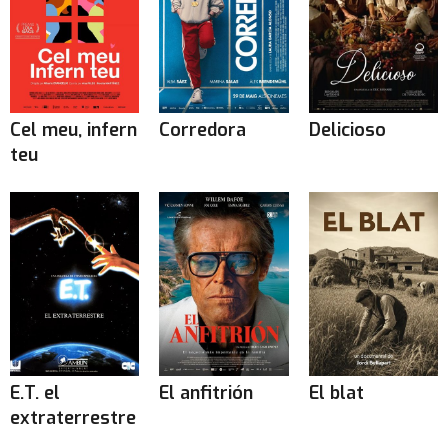
Cel meu, infern
Corredora
Delicioso
teu
E.T. el
El anfitrión
El blat
extraterrestre