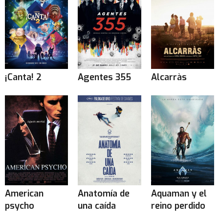
¡Canta! 2
Agentes 355
Alcarràs
American
Anatomía de
Aquaman y el
psycho
una caída
reino perdido