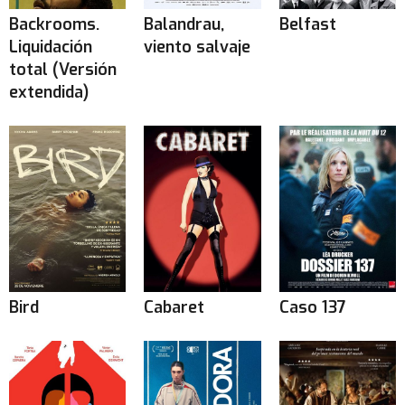
Backrooms.
Balandrau,
Belfast
Liquidación
viento salvaje
total (Versión
extendida)
Bird
Cabaret
Caso 137