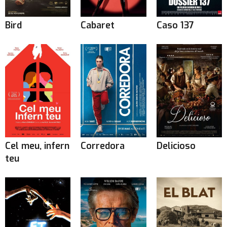
Bird
Cabaret
Caso 137
Cel meu, infern
Corredora
Delicioso
teu