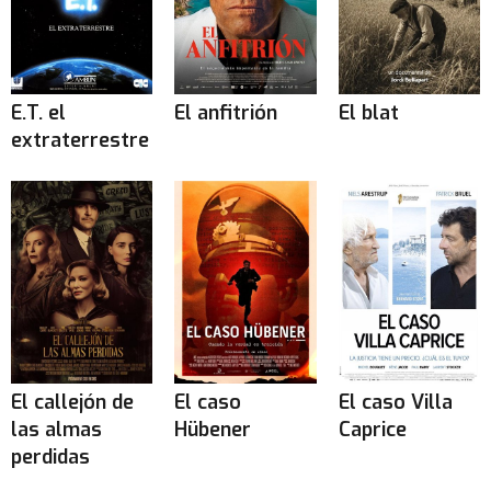
E.T. el
El anfitrión
El blat
extraterrestre
El callejón de
El caso
El caso Villa
las almas
Hübener
Caprice
perdidas