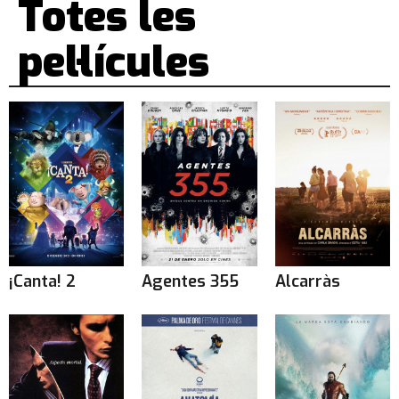
Totes les
pel·lícules
¡Canta! 2
Agentes 355
Alcarràs