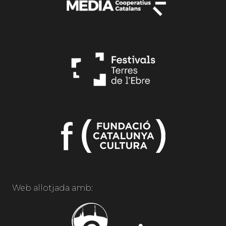
Web allotjada amb: