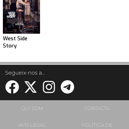
West Side
Story
Segueix-nos a...
QUI SOM
CONTACTA
AVÍS LEGAL
POLÍTICA DE