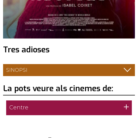
Tres adioses
SINOPSI
La pots veure als cinemes de:
Centre
AlTer Cinema - Torelló
Dijous 17 de setembre:
21:00h