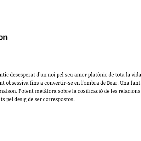
on
tic desesperat d'un noi pel seu amor platònic de tota la vid
nt obsessiva fins a convertir-se en l'ombra de Bear. Una fan
alson. Potent metàfora sobre la cosificació de les relacions
s pel desig de ser correspostos.