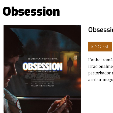
Obsession
Obsessi
SINOPSI
L'anhel romàn
irracionalme
pertorbador m
arribar mogut