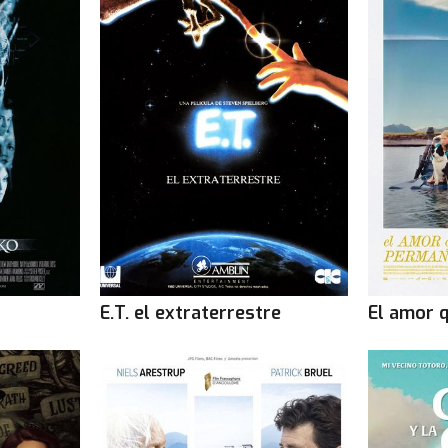
OCine - Granollers
Divendres 7 de agost
: 20.30 | 22.40
Dissabte 8 de agost
: 20.30 | 22.40
Diumenge 9 de agost
: 20.30 | 22.40
Dilluns 10 de agost
: 20.30 | 22.40
Dimarts 11 de agost
: 20.30 | 22.40
Dimecres 12 de agost
: 20.30 | 22.40
Dijous 13 de agost
: 20.30 | 22.40
Yelmo Cines - Castelldefels
Divendres 7 de agost
: 21.50
E.T. el extraterrestre
El amor 
Dissabte 8 de agost
: 21.50
Diumenge 9 de agost
: 21.50
Dilluns 10 de agost
: 21.50
Dimarts 11 de agost
: 21.50