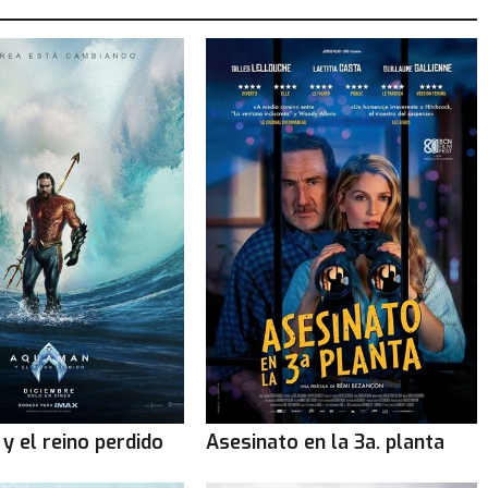
Diumenge 9 de agost
: 20.20 | 22.30
Dilluns 10 de agost
: 20.20 | 22.30
Dimarts 11 de agost
: 20.20 | 22.30
Cinema Teatre Casal Agramunt
Dissabte 8 d’agost:
20:00h
Diumenge 9 d’agost:
17:30h
Dilluns 10 d’agost:
21:30h
y el reino perdido
Asesinato en la 3a. planta