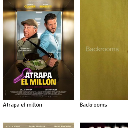
Dijous 13 de agost
: 18.15 | 22.45
(ATMOS)
Atrapa el millón
Backrooms