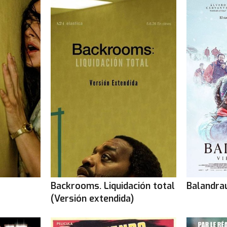
Diumenge 9 de agost
: 22.15
Dilluns 10 de agost
: 22.15
Dimarts 11 de agost
: 22.15
Yelmo Cines Baricentro - Barberà del Vallès
Divendres 7 de agost
: 21.30
Dissabte 8 de agost
: 21.30
Diumenge 9 de agost
: 21.30
Dilluns 10 de agost
: 21.30
Dimarts 11 de agost
: 21.30
Multicines Eix Macià - Sabadell
Divendres 7 de agost
: 22.00
Dissabte 8 de agost
: 22.00
Backrooms. Liquidación total
Balandrau
Diumenge 9 de agost
: 22.00
(Versión extendida)
Dilluns 10 de agost
: 22.00
Dimarts 11 de agost
: 22.00