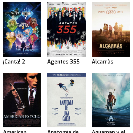
¡Canta! 2
Agentes 355
Alcarràs
American
Anatomía de
Aquaman y el