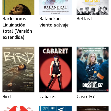
Backrooms.
Balandrau,
Belfast
Liquidación
viento salvaje
total (Versión
extendida)
Bird
Cabaret
Caso 137