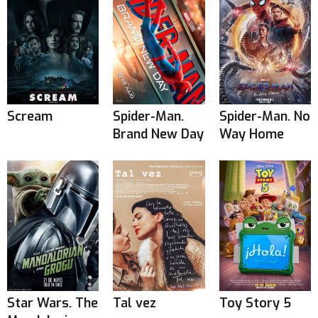
Scream
Spider-Man.
Spider-Man. No
Brand New Day
Way Home
Star Wars. The
Tal vez
Toy Story 5