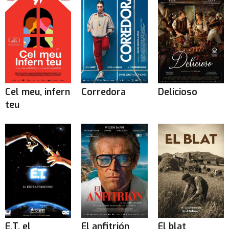
Cel meu, infern
Corredora
Delicioso
teu
E.T. el
El anfitrión
El blat