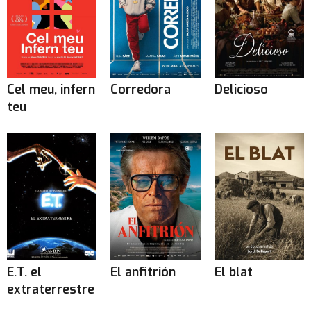
Cel meu, infern
Corredora
Delicioso
teu
E.T. el
El anfitrión
El blat
extraterrestre