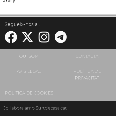
Story
Segueix-nos a...
QUI SOM
CONTACTA
AVÍS LEGAL
POLÍTICA DE
PRIVACITAT
POLÍTICA DE COOKIES
Col·labora amb Surtdecasa.cat