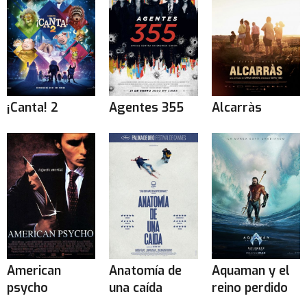
¡Canta! 2
Agentes 355
Alcarràs
American
Anatomía de
Aquaman y el
psycho
una caída
reino perdido