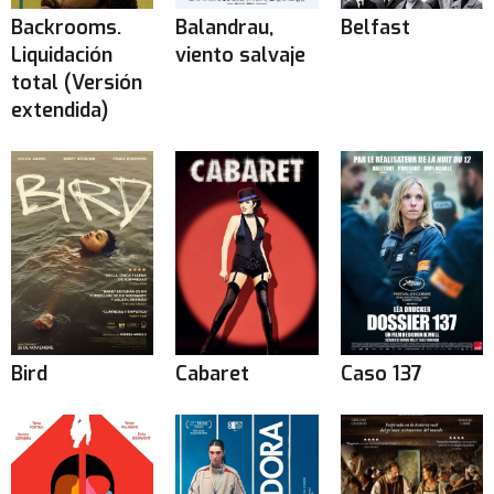
Backrooms.
Balandrau,
Belfast
Liquidación
viento salvaje
total (Versión
extendida)
Bird
Cabaret
Caso 137