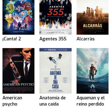
¡Canta! 2
Agentes 355
Alcarràs
American
Anatomía de
Aquaman y el
psycho
una caída
reino perdido