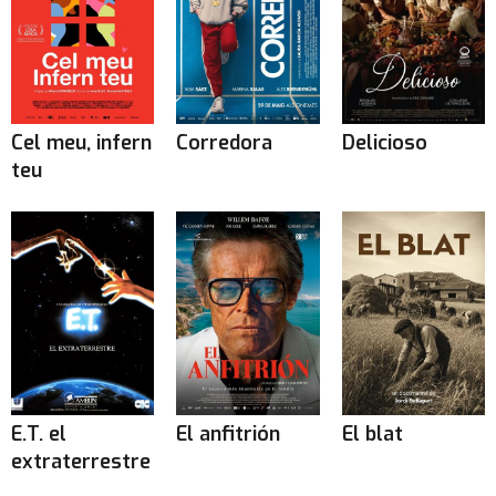
Cel meu, infern
Corredora
Delicioso
teu
E.T. el
El anfitrión
El blat
extraterrestre