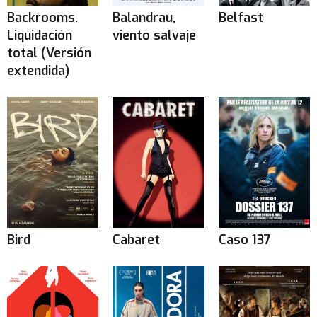
Backrooms.
Balandrau,
Belfast
Liquidación
viento salvaje
total (Versión
extendida)
Bird
Cabaret
Caso 137