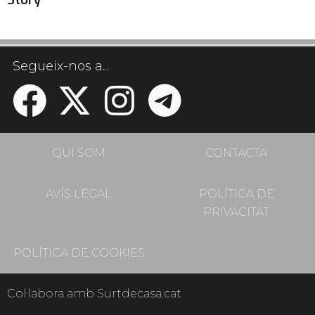
Story
Segueix-nos a...
QUI SOM
CONTACTA
AVÍS LEGAL
POLÍTICA DE
PRIVACITAT
POLÍTICA DE COOKIES
Col·labora amb Surtdecasa.cat