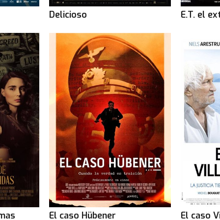
Delicioso
E.T. el e
lmas
El caso Hübener
El caso V