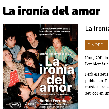
La ironía del amor
La iron
SINOPSI
L'any 2011, l
l'emblemàtic 
Però els seus
publicista. E
música i rela
seu cor en un