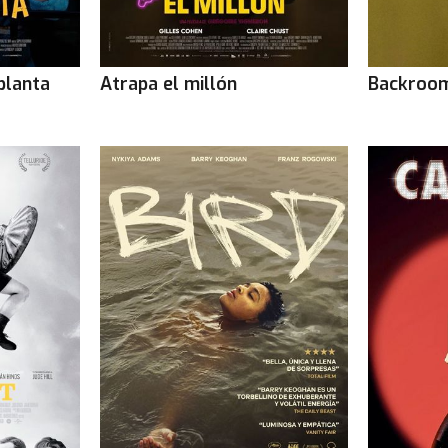
planta
Atrapa el millón
Backroo