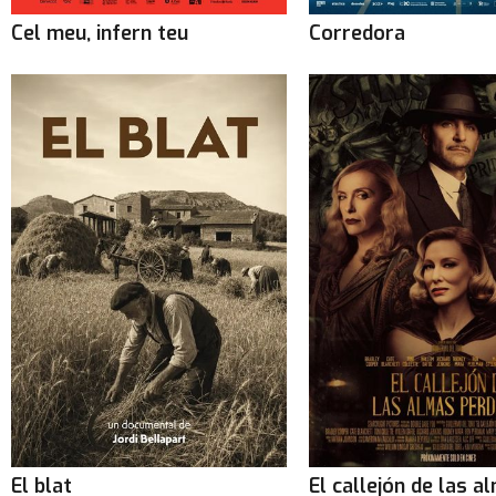
Cel meu, infern teu
Corredora
El blat
El callejón de las a