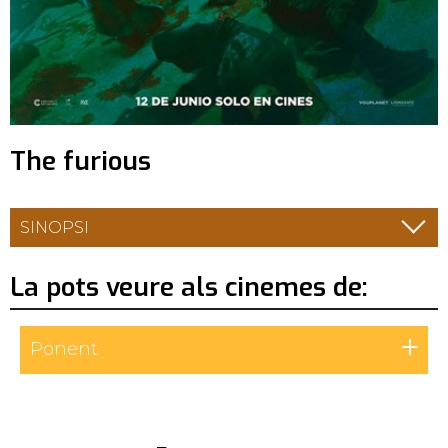
The furious
SINOPSI
La pots veure als cinemes de:
Ponent
Screenbox Funatic - Lleida
Del 7 al 13 d’agost: