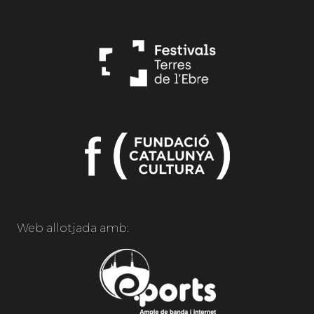
Web allotjada amb: