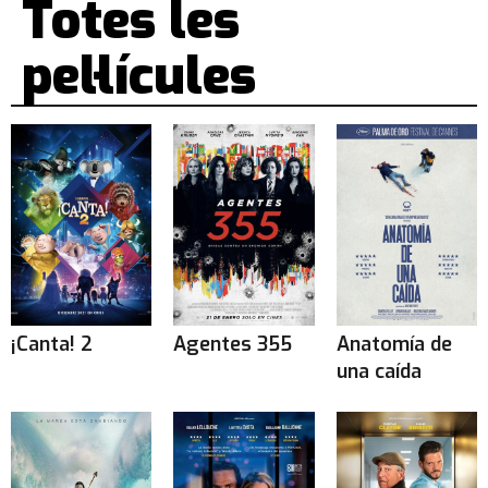
Totes les
Divendres: 22:10h
Dissabte: 22:10h
pel·lícules
Diumenge: 22:10h
Dilluns: 16:20h
Dimarts: 22:15h
Dimecres: 22:10h
Dijous: 10:00h
¡Canta! 2
Agentes 355
Anatomía de
una caída