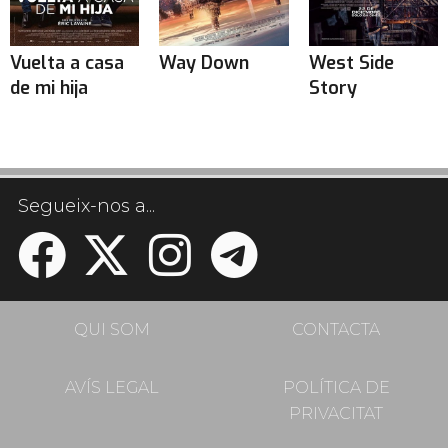
Vuelta a casa
Way Down
West Side
de mi hija
Story
Segueix-nos a...
QUI SOM
CONTACTA
AVÍS LEGAL
POLÍTICA DE
PRIVACITAT