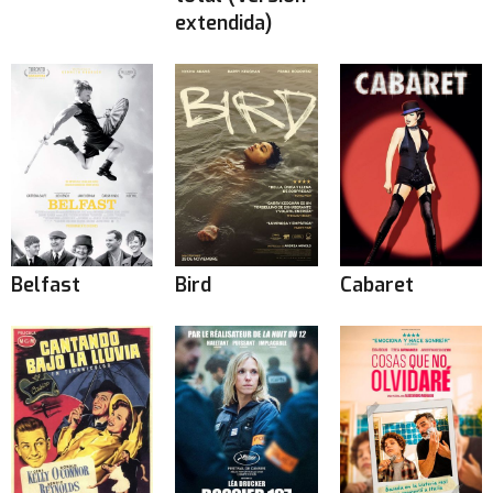
extendida)
Belfast
Bird
Cabaret