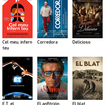
Cel meu, infern
Corredora
Delicioso
teu
E.T. el
El anfitrión
El blat