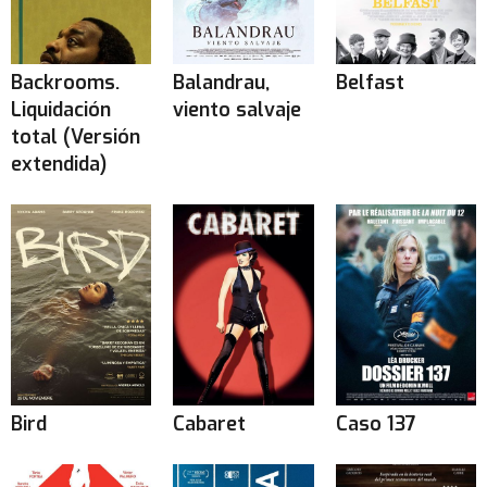
Backrooms.
Balandrau,
Belfast
Liquidación
viento salvaje
total (Versión
extendida)
Bird
Cabaret
Caso 137