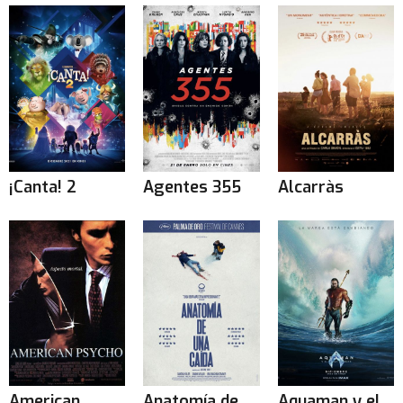
¡Canta! 2
Agentes 355
Alcarràs
American
Anatomía de
Aquaman y el