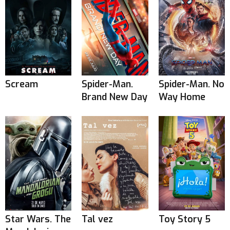
Scream
Spider-Man.
Spider-Man. No
Brand New Day
Way Home
Star Wars. The
Tal vez
Toy Story 5