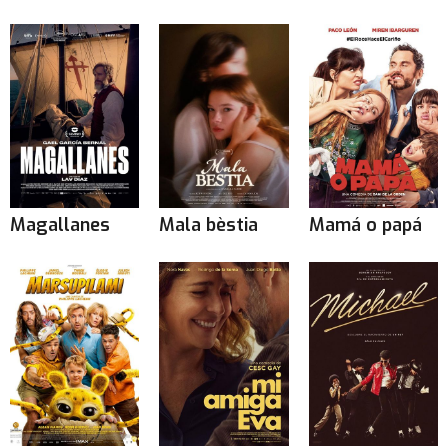
Magallanes
Mala bèstia
Mamá o papá