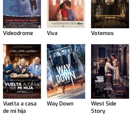
Videodrome
Viva
Votemos
Vuelta a casa
Way Down
West Side
de mi hija
Story