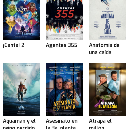
¡Canta! 2
Agentes 355
Anatomía de
una caída
Aquaman y el
Asesinato en
Atrapa el
reino perdido
la 3a. planta
millón