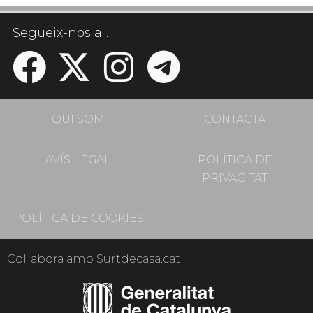
Segueix-nos a...
QUI SOM
CONTACTA
AVÍS LEGAL
POLÍTICA DE
PRIVACITAT
POLÍTICA DE COOKIES
Col·labora amb Surtdecasa.cat