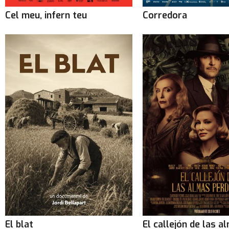
Cel meu, infern teu
Corredora
El blat
El callejón de las a