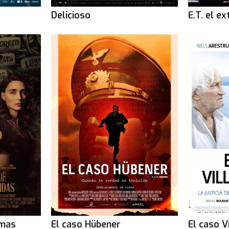
Delicioso
E.T. el e
lmas
El caso Hübener
El caso V