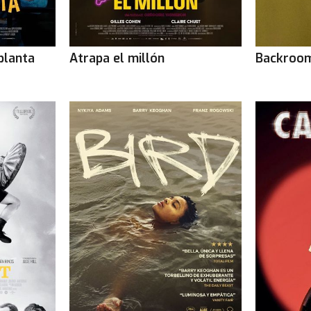
planta
Atrapa el millón
Backroo