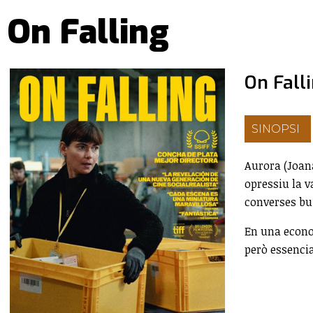
On Falling
On Fall
SINOPSI
Aurora (Joan
opressiu la v
converses bu
En una econom
però essencia