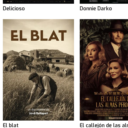
Delicioso
Donnie Darko
El blat
El callejón de las a