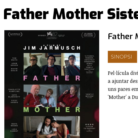
Father Mother Sist
Father 
SINOPSI
Pel·lícula di
a ajuntar des
uns pares emo
'Mother' a Dub