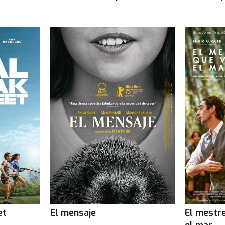
et
El mensaje
El mestr