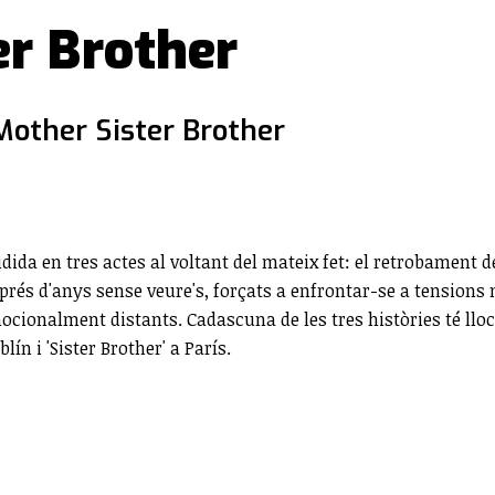
er Brother
Mother Sister Brother
vidida en tres actes al voltant del mateix fet: el retrobamen
prés d'anys sense veure's, forçats a enfrontar-se a tensions 
cionalment distants. Cadascuna de les tres històries té lloc
lín i 'Sister Brother' a París.